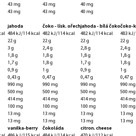
43 mg
43 mg
40 mg
43 mg
43 mg
40 mg
jahoda
čoko - lísk. ořech
jahoda - bílá čoko
čoko-
cal
484 kJ/114 kcal
482 kJ/114 kcal
482 kJ/114 kcal
483 kJ/
22 g
22 g
22 g
22 g
3 g
2,4 g
2,8 g
2,4 g
1,8 g
1,8 g
1,8 g
1,8 g
1,7 g
1,8 g
1,7 g
1,8 g
0,9 g
1 g
0,9 g
1 g
0,43 g
0,47 g
0,47 g
0,47 g
990 mg
990 mg
990 mg
990 mg
500 mg
500 mg
500 mg
500 mg
414 mg
414 mg
414 mg
414 mg
100 mg
100 mg
100 mg
100 mg
13 mg
13 mg
13 mg
13 mg
13 mg
13 mg
13 mg
13 mg
vanilka-berry
čokoláda
citron. cheese
cal
486 kJ/115 kcal
484 kJ/114 kcal
470 kJ/112 kcal