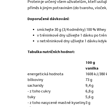
Protein je určený všem uživatelům, kteří usilují 
příměs k jiným potravinám (do tvarohu, vloček, 
Doporučené dávkování:
smíchejte 30 g (3/4 odměrky) 100 % Whey 
v tréninkové dny užívejte 1 dávku po tré
v netréninkové dny užívejte 1 dávku kdy
Tabulka nutričních hodnot:
100 g
vanilka
energetická hodnota
1608 kJ/380 
bílkoviny
73 g
sacharidy
9,4 g
- z toho cukry
6,8 g
tuky
5,6 g
- z toho nasycené mastné kyseliny
3 g