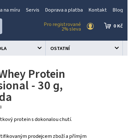
a na míru
Servis
Doprava a platba
Kontakt
Blog
Pro registrované
0 Kč
2% sleva
OLA
OSTATNÍ
Whey Protein
ional - 30 g,
áda
48
tkový protein s dokonalou chutí.
tifikovaným prodejcem zboží a přímým