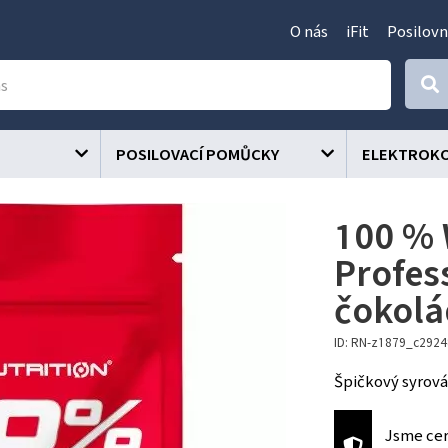
O nás
iFit
Posilovn
POSILOVACÍ POMŮCKY
ELEKTROK
100 % 
Profess
čokol
ID: RN-z1879_c292
Špičkový syrová
Jsme cer