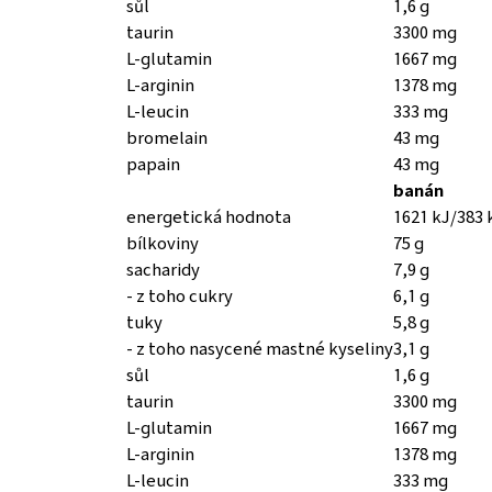
sůl
1,6 g
taurin
3300 mg
L-glutamin
1667 mg
L-arginin
1378 mg
L-leucin
333 mg
bromelain
43 mg
papain
43 mg
banán
energetická hodnota
1621 kJ/383 
bílkoviny
75 g
sacharidy
7,9 g
- z toho cukry
6,1 g
tuky
5,8 g
- z toho nasycené mastné kyseliny
3,1 g
sůl
1,6 g
taurin
3300 mg
L-glutamin
1667 mg
L-arginin
1378 mg
L-leucin
333 mg