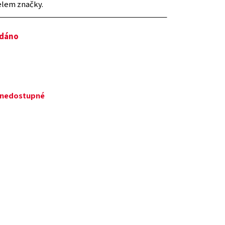
elem značky.
odáno
ě nedostupné