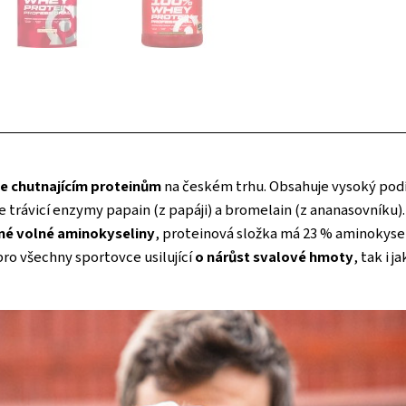
pe chutnajícím proteinům
na českém trhu. Obsahuje vysoký podí
 trávicí enzymy papain (z papáji) a bromelain (z ananasovníku)
né volné aminokyseliny
, proteinová složka má 23 % aminokysel
pro všechny sportovce usilující
o nárůst svalové hmoty
, tak i 