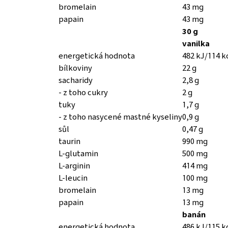
bromelain
43 mg
papain
43 mg
30 g
vanilka
energetická hodnota
482 kJ/114 k
bílkoviny
22 g
sacharidy
2,8 g
- z toho cukry
2 g
tuky
1,7 g
- z toho nasycené mastné kyseliny
0,9 g
sůl
0,47 g
taurin
990 mg
L-glutamin
500 mg
L-arginin
414 mg
L-leucin
100 mg
bromelain
13 mg
papain
13 mg
banán
energetická hodnota
486 kJ/115 k