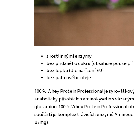
s rostlinnými enzymy
bez přidaného cukru (obsahuje pouze přir
bez lepku (dle nařízení EU)
bez palmového oleje
100 % Whey Protein Professional je syrovátkov
anabolicky působících aminokyselin s vázaným
glutaminu. 100 % Whey Protein Professional ob
součástí je komplex trávicích enzymů Aminogen
U/mg).