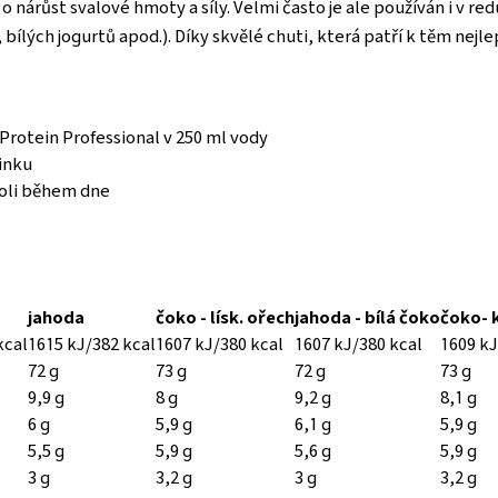
o nárůst svalové hmoty a síly. Velmi často je ale používán i v red
bílých jogurtů apod.). Díky skvělé chuti, která patří k těm nejl
Protein Professional v 250 ml vody
ninku
koli během dne
jahoda
čoko - lísk. ořech
jahoda - bílá čoko
čoko- 
kcal
1615 kJ/382 kcal
1607 kJ/380 kcal
1607 kJ/380 kcal
1609 kJ
72 g
73 g
72 g
73 g
9,9 g
8 g
9,2 g
8,1 g
6 g
5,9 g
6,1 g
5,9 g
5,5 g
5,9 g
5,6 g
5,9 g
3 g
3,2 g
3 g
3,2 g