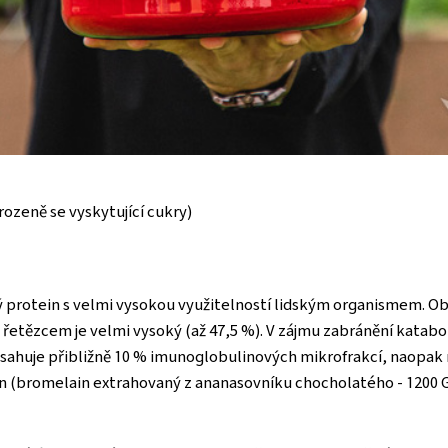
ozeně se vyskytující cukry)
ý protein s velmi vysokou využitelností lidským organismem. O
 řetězcem je velmi vysoký (až 47,5 %). V zájmu zabránění kat
sahuje přibližně 10 % imunoglobulinových mikrofrakcí, naopak
 (bromelain extrahovaný z ananasovníku chocholatého - 1200 GD