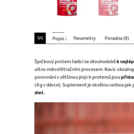
Parametry
Poradna (0)
Popis
Špičkový protein řadící se dlouhodobě
k nejlé
ultra-mikrofiltračním procesem. Navíc obsahuje
porovnání s většinou jiných proteinů jsou
přida
(4 g v dávce). Suplement je skvělou volbou jak 
diet.