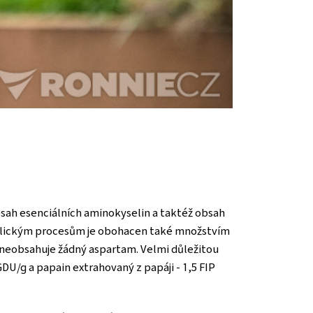
bsah esenciálních aminokyselin a taktéž obsah
abolickým procesům je obohacen také množstvím
 neobsahuje žádný aspartam. Velmi důležitou
U/g a papain extrahovaný z papáji - 1,5 FIP