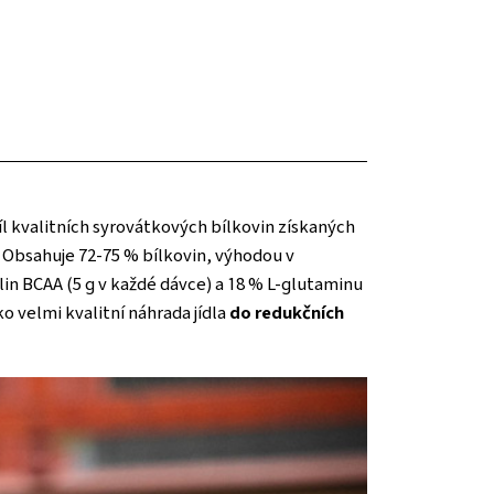
l kvalitních syrovátkových bílkovin získaných
. Obsahuje 72-75 % bílkovin, výhodou v
in BCAA (5 g v každé dávce) a 18 % L-glutaminu
jako velmi kvalitní náhrada jídla
do redukčních