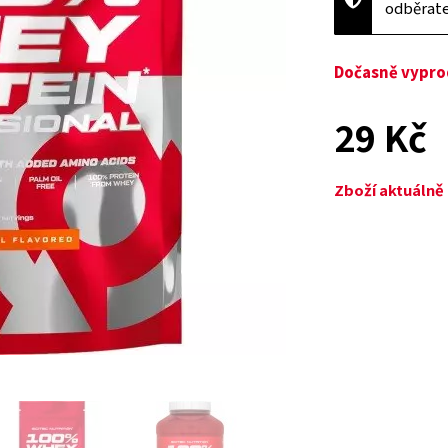
odběrat
Dočasně vypr
29 Kč
Zboží aktuáln