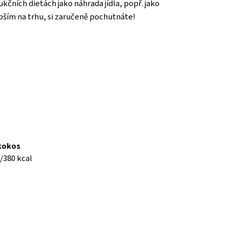
ukčních dietách jako náhrada jídla, popř. jako
epším na trhu, si zaručeně pochutnáte!
kokos
/380 kcal