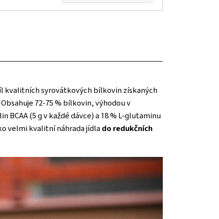
l kvalitních syrovátkových bílkovin získaných
. Obsahuje 72-75 % bílkovin, výhodou v
in BCAA (5 g v každé dávce) a 18 % L-glutaminu
jako velmi kvalitní náhrada jídla
do redukčních