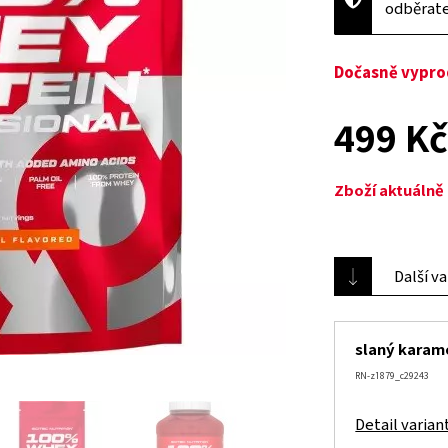
odběrat
Dočasně vypr
499 K
Zboží aktuáln
Další v
slaný karam
RN-z1879_c29243
Detail varian