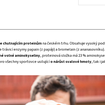
pe chutnajícím proteinům
na českém trhu. Obsahuje vysoký podí
 trávicí enzymy papain (z papáji) a bromelain (z ananasovníku)
né volné aminokyseliny
, proteinová složka má 23 % aminokysel
pro všechny sportovce usilující
o nárůst svalové hmoty
, tak i 