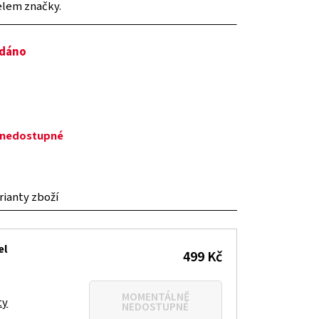
elem značky.
odáno
č
ě nedostupné
arianty zboží
el
499 Kč
MOMENTÁLNĚ
ty
NEDOSTUPNÉ