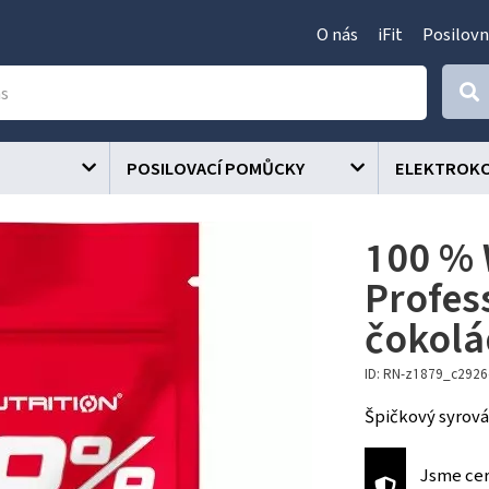
O nás
iFit
Posilovn
POSILOVACÍ POMŮCKY
ELEKTROK
100 % 
Profess
čokol
ID: RN-z1879_c292
Špičkový syrová
Jsme cer