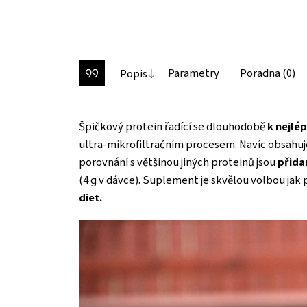
Parametry
Poradna (0)
Popis
Špičkový protein řadící se dlouhodobě
k nejlé
ultra-mikrofiltračním procesem. Navíc obsahuje
porovnání s většinou jiných proteinů jsou
přida
(4 g v dávce). Suplement je skvělou volbou jak 
diet.