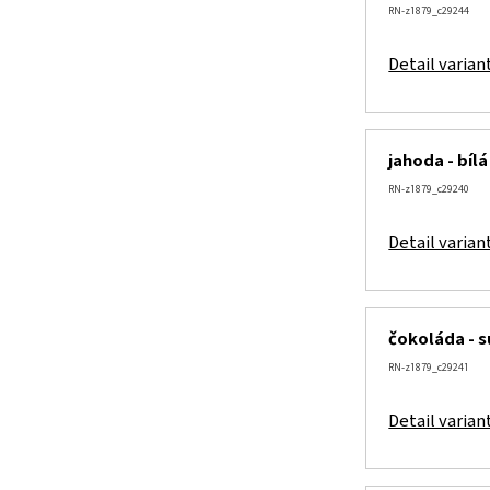
RN-z1879_c29244
Detail varian
jahoda - bíl
RN-z1879_c29240
Detail varian
čokoláda - 
RN-z1879_c29241
Detail varian