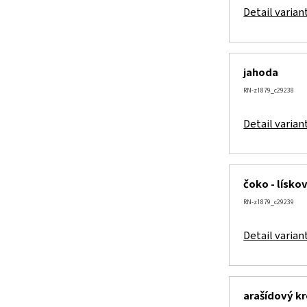
Detail varian
jahoda
RN-z1879_c29238
Detail varian
čoko - lísko
RN-z1879_c29239
Detail varian
arašídový k