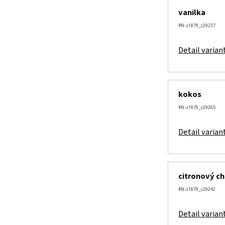
vanilka
RN-z1879_c29237
Detail varian
kokos
RN-z1879_c29265
Detail varian
citronový c
RN-z1879_c29242
Detail varian