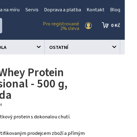
a na míru
Servis
Doprava a platba
Kontakt
Blog
Pro registrované
0 Kč
2% sleva
OLA
OSTATNÍ
Whey Protein
ional - 500 g,
áda
64
tkový protein s dokonalou chutí.
tifikovaným prodejcem zboží a přímým