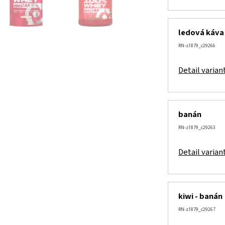
ledová káva
RN-z1879_c29266
Detail varian
banán
RN-z1879_c29263
Detail varian
kiwi - banán
RN-z1879_c29267