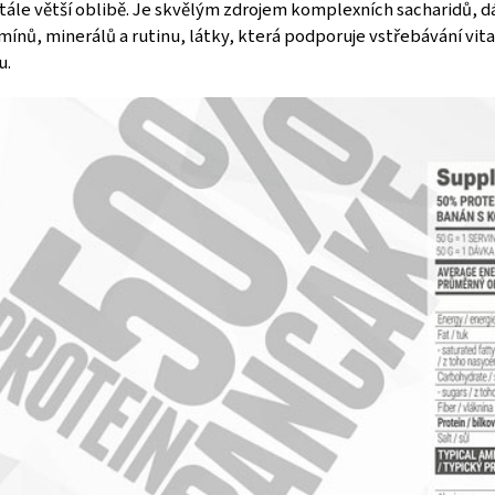
stále větší oblibě. Je skvělým zdrojem komplexních sacharidů, d
ínů, minerálů a rutinu, látky, která podporuje vstřebávání vita
u.