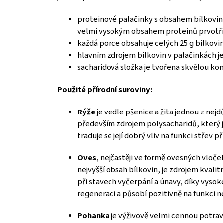
proteinové palačinky s obsahem bílkovin 
velmi vysokým obsahem proteinů prvotříd
každá porce obsahuje celých 25 g bílkovi
hlavním zdrojem bílkovin v palačinkách j
sacharidová složka je tvořena skvělou ko
Použité přírodní suroviny:
Rýže
je vedle pšenice a žita jednou z nej
především zdrojem polysacharidů, který je
traduje se její dobrý vliv na funkci střev
Oves
, nejčastěji ve formě ovesných vloček
nejvyšší obsah bílkovin, je zdrojem kvali
při stavech vyčerpání a únavy, díky vyso
regeneraci a působí pozitivně na funkci n
Pohanka
je výživově velmi cennou potravi