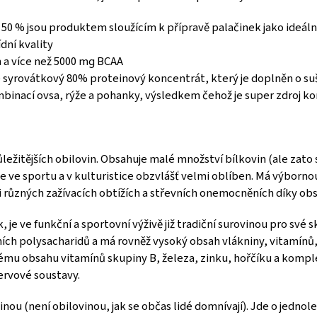
50 % jsou produktem sloužícím k přípravě palačinek jako ideáln
ní kvality
n a více než 5000 mg BCAA
e syrovátkový 80% proteinový koncentrát, který je doplněn o su
mbinací ovsa, rýže a pohanky, výsledkem čehož je super zdroj 
důležitějších obilovin. Obsahuje malé množství bílkovin (ale zato
 ve sportu a v kulturistice obzvlášť velmi oblíben. Má výbornou
 při různých zažívacích obtížích a střevních onemocněních díky o
, je ve funkční a sportovní výživě již tradiční surovinou pro své 
tních polysacharidů a má rovněž vysoký obsah vlákniny, vitamínů
kému obsahu vitamínů skupiny B, železa, zinku, hořčíku a komp
ervové soustavy.
nou (není obilovinou, jak se občas lidé domnívají). Jde o jednol