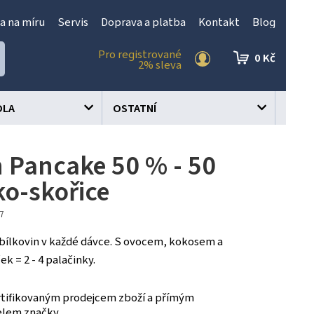
a na míru
Servis
Doprava a platba
Kontakt
Blog
Pro registrované
0 Kč
2% sleva
OLA
OSTATNÍ
n Pancake 50 % - 50
ko-skořice
97
g bílkovin v každé dávce. S ovocem, kokosem a
ek = 2 - 4 palačinky.
tifikovaným prodejcem zboží a přímým
elem značky.