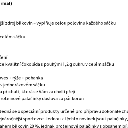
arma!)
jší zdroj bílkovin – vyplňuje celou polovinu každého sáčku
v celém sáčku
žení
ce kvalitní čokoláda s pouhými 1,2 g cukru v celém sáčku
oves + rýže + pohanka
 v jednorázovém sáčku
příchutí, která se Vám za chvíli přejí
proteinové palačinky doslova za pár korun
. Jedná se o speciální produkty určené pro přípravu dokonale 
 nejnáročnější sportovce. Jednou z těchto novinek jsou i palačin
ahem bílkovin 20 %, jednak proteinové palačinky s obsahem bíl