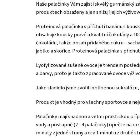
Naše palačinky Vám zajistí skvělý gurmánský zá
produktech obsaženy a jen snižují jejich výživov
Proteinová palačinka s příchutí banánu s kous
obsahuje kousky pravé a kvalitní čokolády a 1
čokoládu, takže obsah přidaného cukru – sacha
jablko a skořice. Proteinová palačinka s příchut
Lyofylizované sušené ovoce je trendem poslední
a barvy, proto je takto zpracované ovoce výživ
Jako sladidlo jsme zvolili oblíbenou sukralózu
Produkt je vhodný pro všechny sportovce a nejen
Palačinky mají snadnou a velmi praktickou pří
vody a postupně (2 - 4 palačinky) opečte na roz
minuty z jedné strany a cca 1 minutu z druhé st