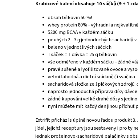
Krabicové balení obsahuje 10 sáčků (9 + 1 zd
obsah bílkovin 50 %!
whey protein 80% - výhradní a nejkvalitně
5200 mg BCAA v každém sáčku
pouhých 2 - 3 g jednoduchých sacharidů 
baleno v jednotlivých sáčcích
1 sáček = 1 dávka = 25 g bílkovin
vše odměřeno v každém sáčku – žádné vá
pravé sušené a lyofilizované ovoce a vyso
velmi lahodná a dietní snídaně či svačina
sacharidová složka ze špičkových zdrojů: 
naprosto jednoduchá příprava díky dávce
žádné kupování velké drahé dózy s jedinou 
nyní můžete mít každý den jinou příchuť 
Extrifit přichází s úplně novou řadou produktů
jídel, jejichž receptury jsou sestaveny i pro ty
jednak proteinovo-sacharidové palačinky s obs