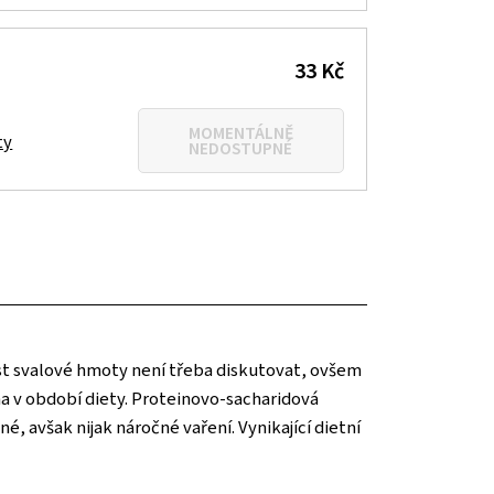
33 Kč
MOMENTÁLNĚ
ty
NEDOSTUPNÉ
růst svalové hmoty není třeba diskutovat, ovšem
na v období diety. Proteinovo-sacharidová
né, avšak nijak náročné vaření. Vynikající dietní