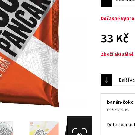
Dočasně vypr
33 Kč
Zboží aktuáln
Další v
banán-čoko
RN-z6286_c22199
Detail varian
+5