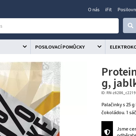
O nás
iFit
Posilovn
POSILOVACÍ POMŮCKY
ELEKTROK
Protei
g, jabl
ID: RN-z6286_c221
Palačinky s 25 
čokoládou. 1 sáč
Jsme cer
odběrat