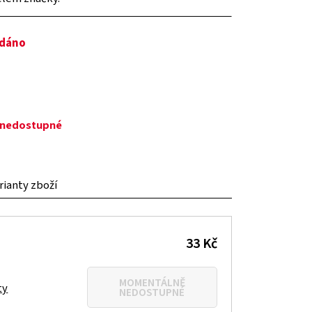
odáno
ě nedostupné
arianty zboží
33 Kč
MOMENTÁLNĚ
ty
NEDOSTUPNÉ