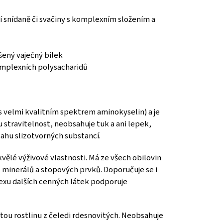
í snídaně či svačiny s komplexním složením a
šený vaječný bílek
komplexních polysacharidů
 s velmi kvalitním spektrem aminokyselin) a je
 stravitelnost, neobsahuje tuk a ani lepek,
bsahu slizotvorných substancí.
skvělé výživové vlastnosti. Má ze všech obilovin
, minerálů a stopových prvků. Doporučuje se i
lexu dalších cenných látek podporuje
etou rostlinu z čeledi rdesnovitých. Neobsahuje