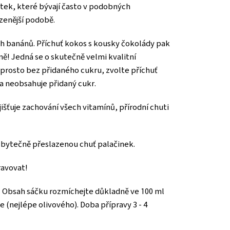
átek, které bývají často v podobných
ozenější podobě.
ch banánů. Příchuť kokos s kousky čokolády pak
ě! Jedná se o skutečně velmi kvalitní
prosto bez přidaného cukru, zvolte příchuť
i a neobsahuje přidaný cukr.
šťuje zachování všech vitamínů, přírodní chuti
 zbytečně přeslazenou chuť palačinek.
ravovat!
u! Obsah sáčku rozmíchejte důkladně ve 100 ml
 (nejlépe olivového). Doba přípravy 3 - 4