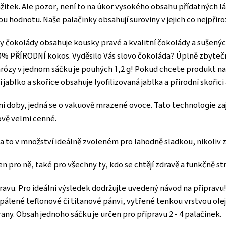
žitek. Ale pozor, není to na úkor vysokého obsahu přídatných l
ou hodnotu. Naše palačinky obsahují suroviny v jejich co nejpřir
ky čokolády obsahuje kousky pravé a kvalitní čokolády a sušený
00% PŘÍRODNÍ kokos. Vyděsilo Vás slovo čokoláda? Úplně zbytečn
rózy v jednom sáčku je pouhých 1,2 g! Pokud chcete produkt na
í jablko a skořice obsahuje lyofilizovaná jablka a přírodní skořic
 doby, jedná se o vakuově mrazené ovoce. Tato technologie zaji
ově velmi cenné.
, a to v množství ideálně zvoleném pro lahodně sladkou, nikoliv
 pro ně, také pro všechny ty, kdo se chtějí zdravě a funkčně st
pravu. Pro ideální výsledek dodržujte uvedený návod na příprav
pálené teflonové či titanové pánvi, vytřené tenkou vrstvou oleje
rany. Obsah jednoho sáčku je určen pro přípravu 2 - 4 palačinek.