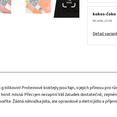
fotek
kokos-čoko
RN-z6286_c22198
Detail varian
 bílkovin! Proteinové koktejly jsou fajn, o jejich přínosu pro 
s honit mlsná. Přeci jen nezaplní Váš žaludek dostatečně, zejmé
aříte. Žádná náhražka jídla, ale opravdové a dietní jídlo a příjem