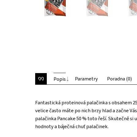
Parametry
Poradna (0)
Popis
Fantastická proteinová palačinka s obsahem 25 g
velice často máte po nich brzy hlad a začne Vá
palačinka Pancake 50 % toto řeší. Skutečně si uv
hodnoty a báječná chuť palačinek.