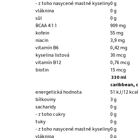
- z toho nasycené mastné kyseliny
0 g
vláknina
0 g
sůl
0 g
BCAA 4:1:1
909 mg
kofein
55 mg
niacin
3,9 mg
vitamín B6
0,42 mg
kyselina listová
30 mcg
vitamín B12
0,76 mcg
biotin
15 mcg
330 ml
caribbean, 
energetická hodnota
51 kJ/12 kca
bílkoviny
3 g
sacharidy
0 g
- z toho cukry
0 g
tuky
0 g
- z toho nasycené mastné kyseliny
0 g
vláknina
0 g