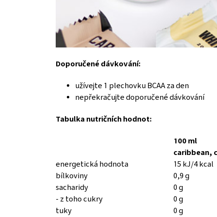
Doporučené dávkování:
užívejte 1 plechovku BCAA za den
nepřekračujte doporučené dávkování
Tabulka nutričních hodnot:
100 ml
caribbean, 
energetická hodnota
15 kJ/4 kcal
bílkoviny
0,9 g
sacharidy
0 g
- z toho cukry
0 g
tuky
0 g