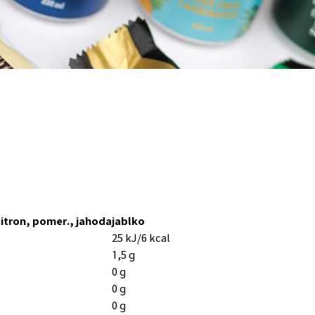
citron, pomer., jahoda
jablko
25 kJ/6 kcal
1,5 g
0 g
0 g
0 g