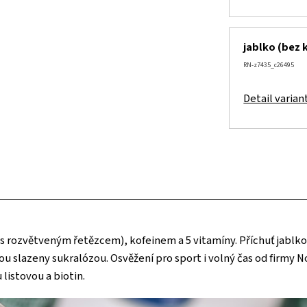
jablko (bez 
RN-z7435_c26495
Detail varian
 rozvětveným řetězcem), kofeinem a 5 vitamíny. Příchuť jablko 
sou slazeny sukralózou. Osvěžení pro sport i volný čas od firmy
 listovou a biotin.