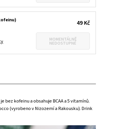
kofeinu)
49 Kč
MOMENTÁLNĚ
ty
NEDOSTUPNÉ
je bez kofeinu a obsahuje BCAA a 5 vitamínů.
 Nocco (vyrobeno v Nizozemí a Rakousku). Drink