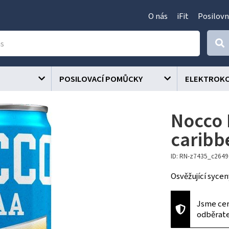
O nás
iFit
Posilovn
POSILOVACÍ POMŮCKY
ELEKTROK
Nocco 
caribb
ID: RN-z7435_c264
Osvěžující sycen
Jsme cer
odběrat