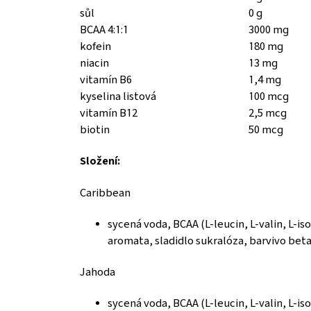
sůl
0 g
BCAA 4:1:1
3000 mg
kofein
180 mg
niacin
13 mg
vitamín B6
1,4 mg
kyselina listová
100 mcg
vitamín B12
2,5 mcg
biotin
50 mcg
Složení:
Caribbean
sycená voda, BCAA (L-leucin, L-valin, L-iso
aromata, sladidlo sukralóza, barvivo bet
Jahoda
sycená voda, BCAA (L-leucin, L-valin, L-iso