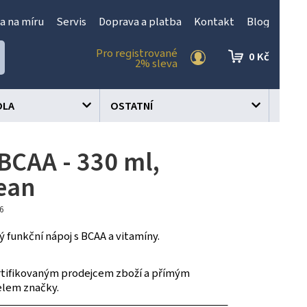
a na míru
Servis
Doprava a platba
Kontakt
Blog
Pro registrované
0 Kč
2% sleva
OLA
OSTATNÍ
BCAA - 330 ml,
ean
96
ý funkční nápoj s BCAA a vitamíny.
tifikovaným prodejcem zboží a přímým
elem značky.