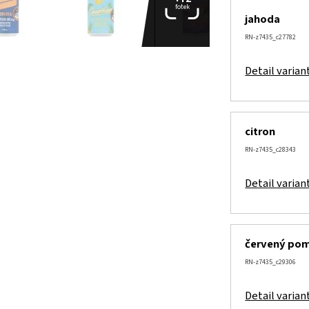
fotek
jahoda
RN-z7435_c27782
Detail varian
citron
RN-z7435_c28343
Detail varian
červený po
RN-z7435_c29306
Detail varian