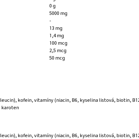
0 g
5000 mg
-
13 mg
1,4 mg
100 mcg
2,5 mcg
50 mcg
leucin), kofein, vitamíny (niacin, B6, kyselina listová, biotin, B
a karoten
leucin), kofein, vitamíny (niacin, B6, kyselina listová, biotin, B