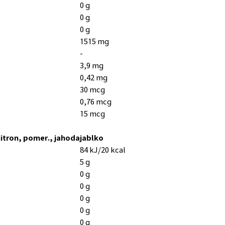
0 g
0 g
0 g
1515 mg
-
3,9 mg
0,42 mg
30 mcg
0,76 mcg
15 mcg
citron, pomer., jahoda
jablko
l
84 kJ/20 kcal
5 g
0 g
0 g
0 g
0 g
0 g