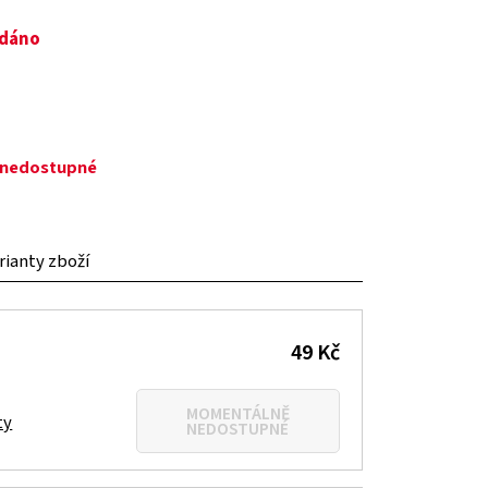
odáno
ě nedostupné
arianty zboží
49 Kč
MOMENTÁLNĚ
ty
NEDOSTUPNÉ