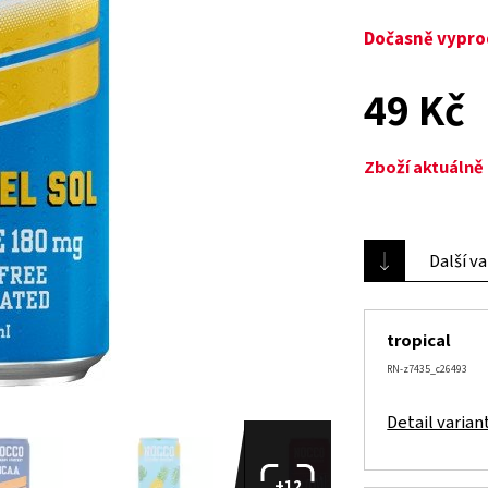
Dočasně vypr
49 Kč
Zboží aktuáln
Další v
tropical
RN-z7435_c26493
Detail varian
+12