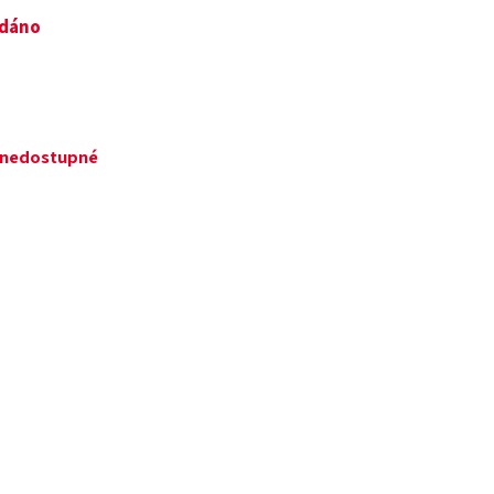
odáno
č
ě nedostupné