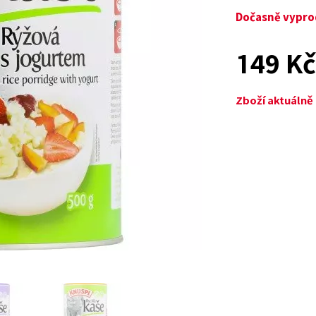
Dočasně vypr
149 K
Zboží aktuáln