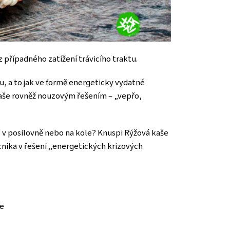
případného zatížení trávicího traktu.
, a to jak ve formě energeticky vydatné
kaše rovněž nouzovým řešením – „vepřo,
la“ v posilovně nebo na kole? Knuspi Rýžová kaše
níka v řešení „energetických krizových
te