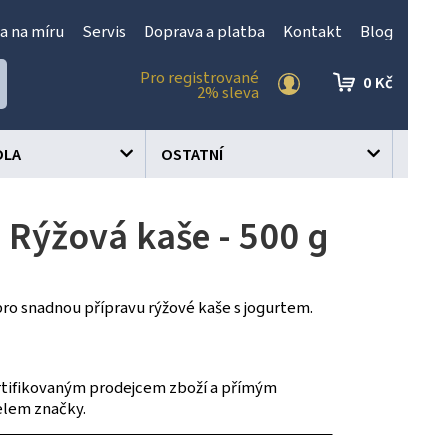
a na míru
Servis
Doprava a platba
Kontakt
Blog
Pro registrované
0 Kč
2% sleva
OLA
OSTATNÍ
 Rýžová kaše - 500 g
pro snadnou přípravu rýžové kaše s jogurtem.
tifikovaným prodejcem zboží a přímým
elem značky.