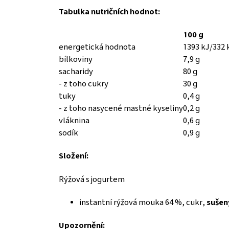
Tabulka nutričních hodnot:
100 g
energetická hodnota
1393 kJ/332 
bílkoviny
7,9 g
sacharidy
80 g
- z toho cukry
30 g
tuky
0,4 g
- z toho nasycené mastné kyseliny
0,2 g
vláknina
0,6 g
sodík
0,9 g
Složení:
Rýžová s jogurtem
instantní rýžová mouka 64 %, cukr,
sušen
Upozornění: