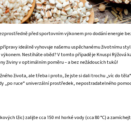
ezprostředně před sportovním výkonem pro dodání energie bez 
í přípravy ideálně vyhovuje našemu uspěchanému životnímu stylu
m výkonem. Nestíháte oběd? V tomto případě je Knuspi Rýžová 
štěny živiny v optimálním poměru – a bez nežádoucích tuků!
ného života, ale třeba i proto, že jste si dali trochu „víc do tě
dy „po ruce“ univerzální prostředek, nepostradatelného pomoc
kových lžic) zalijte cca 150 ml horké vody (cca 80 °C) a zamíchej