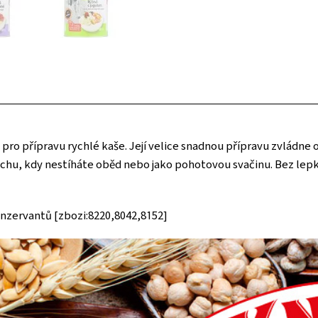
ro přípravu rychlé kaše. Její velice snadnou přípravu zvládne
hu, kdy nestíháte oběd nebo jako pohotovou svačinu. Bez lepk
onzervantů [zbozi:8220,8042,8152]