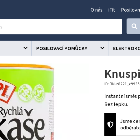
O nás
iFit
Posilovn
POSILOVACÍ POMŮCKY
ELEKTROK
Knuspi
ID: RN-z8221_c9935
Instantní směs 
Bez lepku.
Jsme cer
odběrat