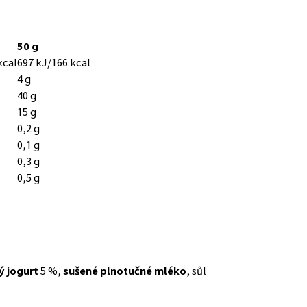
50 g
kcal
697 kJ/166 kcal
4 g
40 g
15 g
0,2 g
0,1 g
0,3 g
0,5 g
ý jogurt
5 %,
sušené plnotučné mléko
, sůl