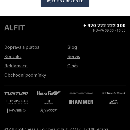
VŠECHNY RECENZE
+ 420 222 222 300
PO–PÁ 09.00 - 16.00
Doprava a platba
Blog
Kontakt
Servis
Reklamace
O nás
Obchodní podmínky
© Allprofitness s.r.o.Chvalova 1577/12, 130 00 Praha