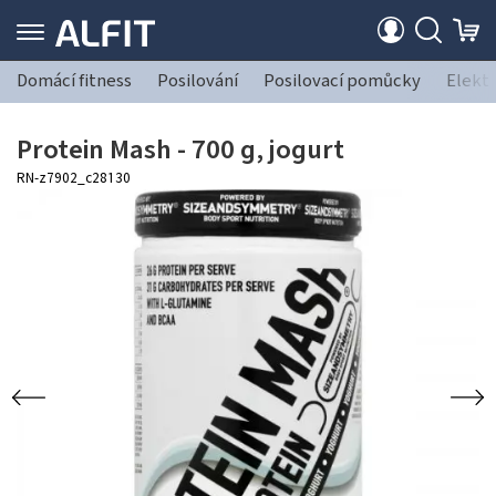
Domácí fitness
Posilování
Posilovací pomůcky
Elekt
Protein Mash - 700 g, jogurt
RN-z7902_c28130