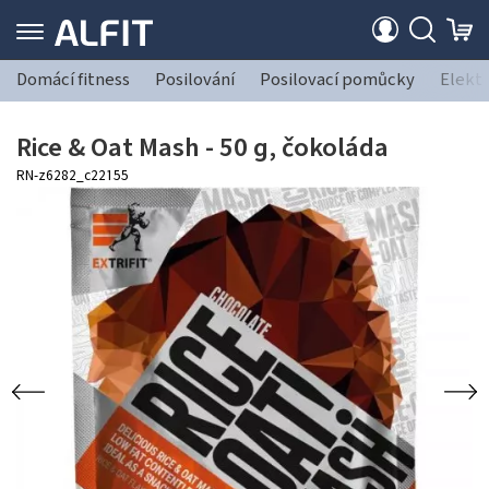
Domácí fitness
Posilování
Posilovací pomůcky
Elekt
Rice & Oat Mash - 50 g, čokoláda
RN-z6282_c22155