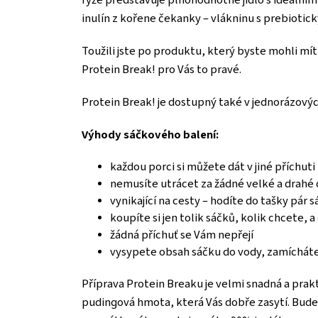
inulín z kořene čekanky – vlákninu s prebioti
Toužili jste po produktu, který byste mohli mít 
Protein Break! pro Vás to pravé.
Protein Break! je dostupný také v jednorázovýc
Výhody sáčkového balení:
každou porci si můžete dát v jiné příchuti
nemusíte utrácet za žádné velké a drahé
vynikající na cesty – hodíte do tašky pár 
koupíte si jen tolik sáčků, kolik chcete, 
žádná příchuť se Vám nepřejí
vysypete obsah sáčku do vody, zamícháte 
Příprava Protein Breaku je velmi snadná a prakt
pudingová hmota, která Vás dobře zasytí. Bude