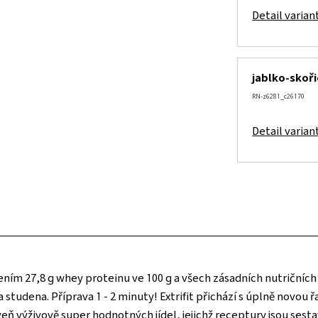
Detail varian
jablko-skoři
RN-z6281_c26170
Detail varian
ím 27,8 g whey proteinu ve 100 g a všech zásadních nutričních 
a studena. Příprava 1 - 2 minuty! Extrifit přichází s úplně novo
 výživově super hodnotných jídel, jejichž receptury jsou sestav