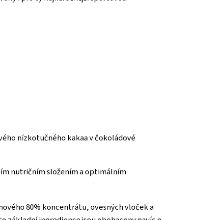
ravého nízkotučného kakaa v čokoládové
xním nutričním složením a optimálním
einového 80% koncentrátu, ovesných vloček a
yto základní ingredience jsou obohaceny navíc o