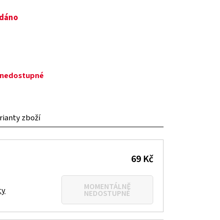
odáno
ě nedostupné
arianty zboží
69 Kč
MOMENTÁLNĚ
ty
NEDOSTUPNÉ