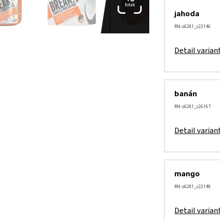
fotek
jahoda
RN-z6281_c22146
Detail varian
banán
RN-z6281_c26167
Detail varian
mango
RN-z6281_c22148
Detail varian