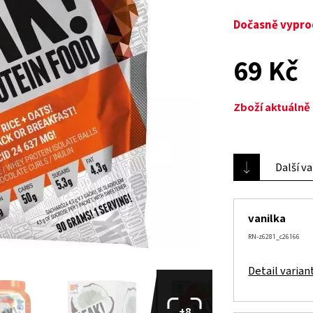
Dočasně vypr
69 Kč
Zboží aktuáln
Další v
vanilka
RN-z6281_c26166
Detail varian
+8