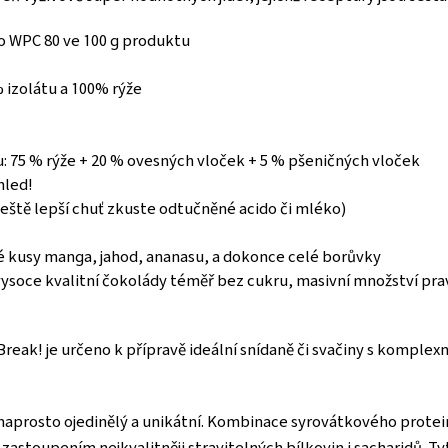
o WPC 80 ve 100 g produktu
 izolátu a 100% rýže
 75 % rýže + 20 % ovesných vloček + 5 % pšeničných vloček
hled!
 ještě lepší chuť zkuste odtučněné acido či mléko)
ké kusy manga, jahod, ananasu, a dokonce celé borůvky
 vysoce kvalitní čokolády téměř bez cukru, masivní množství p
reak! je určeno k přípravě ideální snídaně či svačiny s komple
ě naprosto ojedinělý a unikátní. Kombinace syrovátkového prot
zastoupením nejkvalitněji stravitelných bílkovin i sacharidů. T