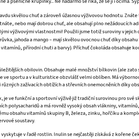
 a pšeničné křupínky... Ne nadarmo se říká, že se jí i očima. S
avdu skvělou chuť a zároveň úžasnou výživovou hodnotu. Znáte
tnáte, nebo mají dobrou chuť, ale obsahují plno nežádoucích aditi
ými výživovými vlastnostmi! Použili jsme totiž suroviny v jejich
růvka, jahoda a mango – mají skvělou ovocnou chuť díky obsahu
tamínů, přírodní chuti a barvy). Příchuť čokoláda obsahuje kou
důležitějších obilovin. Obsahuje malé množství bílkovin (ale zato
 ve sportu a v kulturistice obzvlášť velmi oblíben. Má výbornou
 při různých zažívacích obtížích a střevních onemocněních díky o
, je ve funkční a sportovní výživě již tradiční surovinou pro své 
tních polysacharidů a má rovněž vysoký obsah vlákniny, vitamínů
kému obsahu vitamínů skupiny B, železa, zinku, hořčíku a komp
ervové soustavy.
e vyskytuje v řadě rostlin. Inulin se nejčastěji získává z kořene