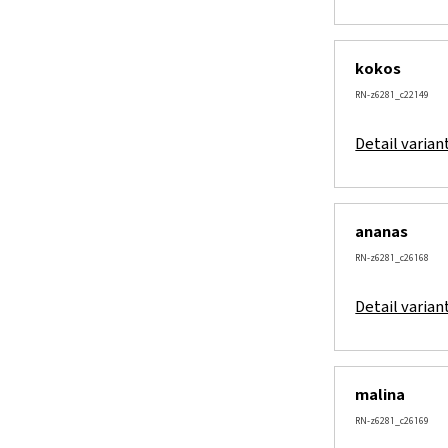
kokos
RN-z6281_c22149
Detail varian
ananas
RN-z6281_c26168
Detail varian
malina
RN-z6281_c26169