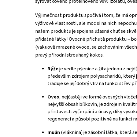
syrovátkového proteinového 90% izolátu, ovesné
Výjimečnost produktu spočívá i tom, že má opr
výživové vlastnosti, ale moc si na nich nepochu
našem produktu je spojena úžasná chuť se skvěl
přídatné látky! Ovocné příchutě produktu – bo
(vakuově mrazené ovoce, se zachováním všech vi
pravý přírodní strouhaný kokos.
Rýže
je vedle pšenice a žita jednou z nej
především zdrojem polysacharidů, který je
traduje se její dobrý vliv na funkci střev
Oves
, nejčastěji ve formě ovesných vloček
nejvyšší obsah bílkovin, je zdrojem kvali
při stavech vyčerpání a únavy, díky vyso
regeneraci a působí pozitivně na funkci n
Inulin
(vláknina) je zásobní látka, která s