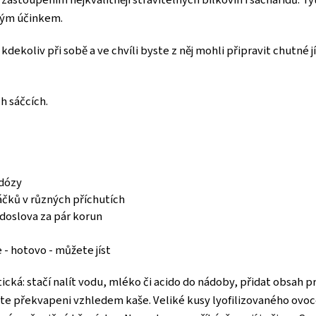
ckým účinkem.
kdekoliv při sobě a ve chvíli byste z něj mohli připravit chutné
h sáčcích.
 dózy
sáčků v různých příchutích
a doslova za pár korun
- hotovo - můžete jíst
ická: stačí nalít vodu, mléko či acido do nádoby, přidat obsah 
te překvapeni vzhledem kaše. Veliké kusy lyofilizovaného ovoce