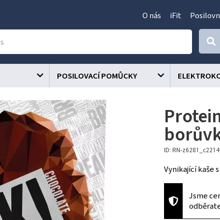
O nás
iFit
Posilovn
POSILOVACÍ POMŮCKY
ELEKTROK
Protein
borův
ID: RN-z6281_c221
Vynikající kaše
Jsme cer
odběrat