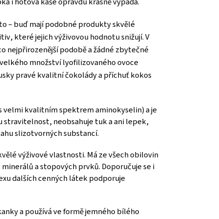
ypká i hotová kaše opravdu krásně vypadá.
 to – buď mají podobné produkty skvělé
v, které jejich výživovou hodnotu snižují. V
 co nejpřirozenější podobě a žádné zbytečné
 velkého množství lyofilizovaného ovoce
sky pravé kvalitní čokolády a příchuť kokos
 s velmi kvalitním spektrem aminokyselin) a je
 stravitelnost, neobsahuje tuk a ani lepek,
bsahu slizotvorných substancí.
skvělé výživové vlastnosti. Má ze všech obilovin
, minerálů a stopových prvků. Doporučuje se i
lexu dalších cenných látek podporuje
 čekanky a používá ve formě jemného bílého