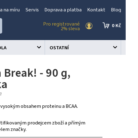
a na míru
Servis
Doprava a platba
Kontakt
Blog
Pro registrované
0 Kč
2% sleva
OLA
OSTATNÍ
 Break! - 90 g,
ka
47
 s vysokým obsahem proteinu a BCAA.
tifikovaným prodejcem zboží a přímým
elem značky.