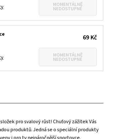
MOMENTÁLNĚ
ty
NEDOSTUPNÉ
ce
69 Kč
MOMENTÁLNĚ
ty
NEDOSTUPNÉ
složek pro svalový růst! Chuťový zážitek Vás
u řadou produktů. Jedná se o speciální produkty
eny i pro ty nejnáročnější sportovce.