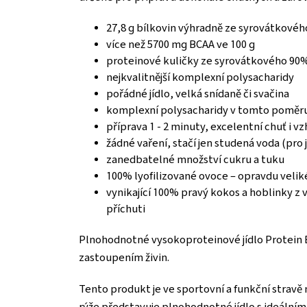
27,8 g bílkovin výhradně ze syrovátkovéh
více než 5700 mg BCAA ve 100 g
proteinové kuličky ze syrovátkového 90%
nejkvalitnější komplexní polysacharidy
pořádné jídlo, velká snídaně či svačina
komplexní polysacharidy v tomto poměru:
příprava 1 - 2 minuty, excelentní chuť i vz
žádné vaření, stačí jen studená voda (pro
zanedbatelné množství cukru a tuku
100% lyofilizované ovoce – opravdu veli
vynikající 100% pravý kokos a hoblinky z
příchuti
Plnohodnotné vysokoproteinové jídlo Protein B
zastoupením živin.
Tento produkt je ve sportovní a funkční strav
rýže představuje plnohodnotné jídlo s ideálním 