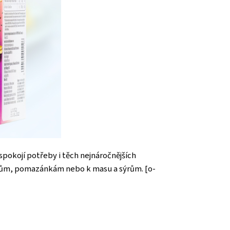
spokojí potřeby i těch nejnáročnějších
átům, pomazánkám nebo k masu a sýrům. [o-