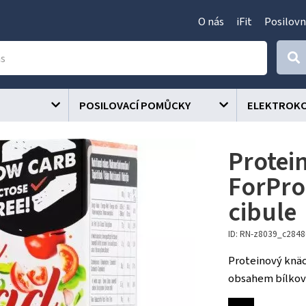
O nás
iFit
Posilovn
POSILOVACÍ POMŮCKY
ELEKTROK
Protei
ForPro
cibule
ID: RN-z8039_c284
Proteinový knä
obsahem bílkovin