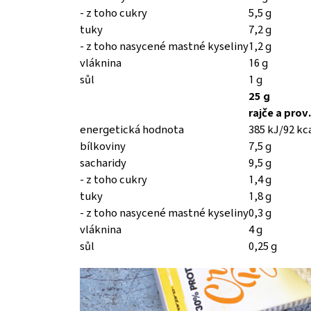
- z toho cukry
5,5 g
tuky
7,2 g
- z toho nasycené mastné kyseliny
1,2 g
vláknina
16 g
sůl
1 g
25 g
rajče a prov.
energetická hodnota
385 kJ/92 kc
bílkoviny
7,5 g
sacharidy
9,5 g
- z toho cukry
1,4 g
tuky
1,8 g
- z toho nasycené mastné kyseliny
0,3 g
vláknina
4 g
sůl
0,25 g