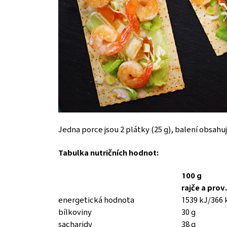
Jedna porce jsou 2 plátky (25 g), balení obsahuj
Tabulka nutričních hodnot:
100 g
rajče a prov.
energetická hodnota
1539 kJ/366 
bílkoviny
30 g
sacharidy
38 g