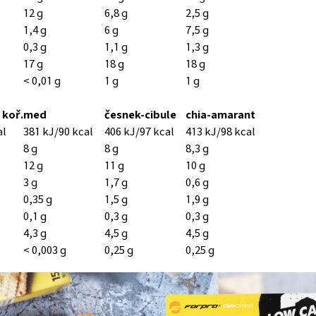
12 g
6,8 g
2,5 g
1,4 g
6 g
7,5 g
0,3 g
1,1 g
1,3 g
17 g
18 g
18 g
< 0,01 g
1 g
1 g
 koř.
med
česnek-cibule
chia-amarant
al
381 kJ/90 kcal
406 kJ/97 kcal
413 kJ/98 kcal
8 g
8 g
8,3 g
12 g
11 g
10 g
3 g
1,7 g
0,6 g
0,35 g
1,5 g
1,9 g
0,1 g
0,3 g
0,3 g
4,3 g
4,5 g
4,5 g
< 0,003 g
0,25 g
0,25 g