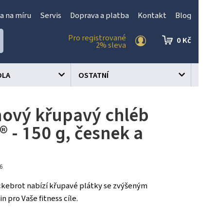
a na míru
Servis
Doprava a platba
Kontakt
Blog
Pro registrované
0 Kč
2% sleva
OLA
OSTATNÍ
nový křupavý chléb
® - 150 g, česnek a
86
ckebrot nabízí křupavé plátky se zvýšeným
 pro Vaše fitness cíle.