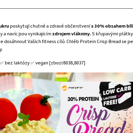
ukru
poskytují chutné a zdravé občerstvení
s 30% obsahem bíl
 a navíc jsou vynikajícím
zdrojem vlákniny.
S křupavými plátky
 dosáhnout Vašich fitness cílů. Chléb Protein Crisp Bread se pe
y.
 ✅ bez laktózy ✅ vegan [zbozi:8038,8037]