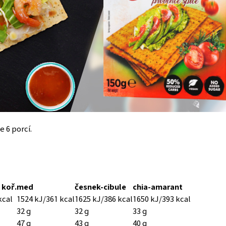
e 6 porcí.
 koř.
med
česnek-cibule
chia-amarant
kcal
1524 kJ/361 kcal
1625 kJ/386 kcal
1650 kJ/393 kcal
32 g
32 g
33 g
47 g
43 g
40 g