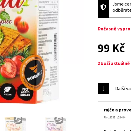
Jsme cer
odběrat
Dočasně vypr
99 Kč
Zboží aktuáln
Další v
rajče a prov
RN-z8039_c28484