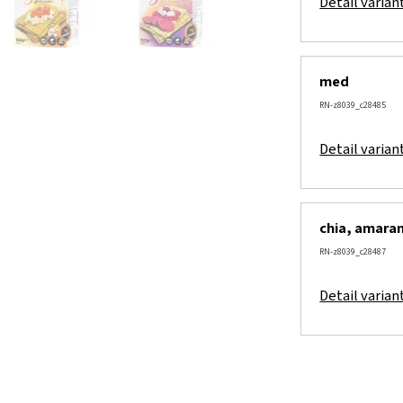
Detail varian
med
RN-z8039_c28485
Detail varian
chia, amaran
RN-z8039_c28487
Detail varian