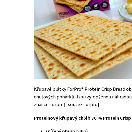
Křupavé plátky ForPro® Protein Crisp Bread obsa
chuťových pohárků. Jsou vylepšenou náhradou 
znacce-forpro] [soutez-forpro]
Proteinový křupavý chléb 30 % Protein Crisp
snížený obsah cukrů