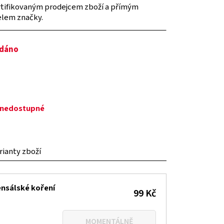
tifikovaným prodejcem zboží a přímým
elem značky.
odáno
ě nedostupné
arianty zboží
ensálské koření
99 Kč
MOMENTÁLNĚ