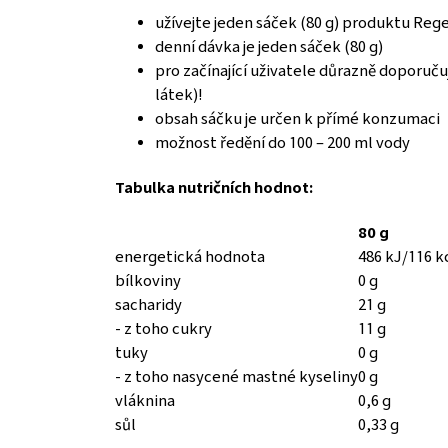
užívejte jeden sáček (80 g) produktu Reg
denní dávka je jeden sáček (80 g)
pro začínající uživatele důrazně doporu
látek)!
obsah sáčku je určen k přímé konzumaci
možnost ředění do 100 – 200 ml vody
Tabulka nutričních hodnot:
80 g
energetická hodnota
486 kJ/116 k
bílkoviny
0 g
sacharidy
21 g
- z toho cukry
11 g
tuky
0 g
- z toho nasycené mastné kyseliny
0 g
vláknina
0,6 g
sůl
0,33 g