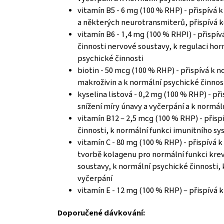
vitamín B5 - 6 mg (100 % RHP) - přispív
a některých neurotransmiterů, přispívá ke
vitamín B6 - 1,4 mg (100 % RHPI) - přis
činnosti nervové soustavy, k regulaci hor
psychické činnosti
biotin - 50 mcg (100 % RHP) - přispívá 
makroživin a k normální psychické činnos
kyselina listová - 0,2 mg (100 % RHP) - p
snížení míry únavy a vyčerpání a k normál
vitamín B12 – 2,5 mcg (100 % RHP) - při
činnosti, k normální funkci imunitního sy
vitamín C - 80 mg (100 % RHP) - přispívá
tvorbě kolagenu pro normální funkci kre
soustavy, k normální psychické činnosti,
vyčerpání
vitamín E - 12 mg (100 % RHP) – přispívá
Doporučené dávkování: