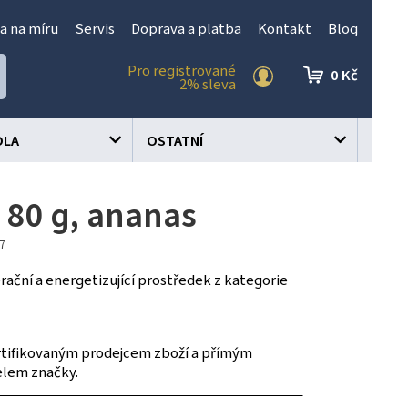
a na míru
Servis
Doprava a platba
Kontakt
Blog
Pro registrované
0 Kč
2% sleva
OLA
OSTATNÍ
- 80 g, ananas
47
rační a energetizující prostředek z kategorie
tifikovaným prodejcem zboží a přímým
elem značky.