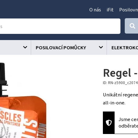
O nás
iFit
Posilovn
POSILOVACÍ POMŮCKY
ELEKTROK
Regel 
ID: RN-z5900_c207
Unikátní regene
all-in-one.
Jsme cer
odběrat