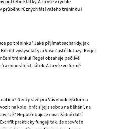
y potřebné látky. A to vše v rychle
v průběhu různých fází vašeho tréninku i
ce po tréninku? Jaké přijímat sacharidy, jak
xtrifit vyslyšela tyto Vaše časté dotazy! Regel
nčení tréninku! Regel obsahuje pečlivě
ů a minerálních látek. A to vše ve formě
kreatinu? Není právě pro Vás vhodnější forma
it na kole, brát si jej s sebou na běhání, na
ortoviště? Nepotřebujete nosit žádné další
Extrifit prakticky fungují tak, že otevřete