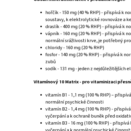
hořčík - 150 mg (40 % RHP) - přispívá k 
soustavy, k elektrolytické rovnováze a ke
draslík - 400 mg (20 % RHP) - přispívá k 
vápník - 160 mg (20 % RHP) - přispívá k 
normální srážlivosti krve, je potřebný pr
chloridy - 160 mg (20 % RHP)
fosfor - 140 mg (20 % RHP) - přispívá k
zubů
sodík - 131 mg - jeden z nejdůležitějších 
Vitamínový 10 Matrix - pro vitaminizaci pře
vitamín B1 - 1,1 mg (100 % RHP) – přispí
normální psychické činnosti
vitamín B2 - 1,4 mg (100 % RHP) - přispí
vyčerpání a k ochraně buněk před oxidat
vitamín B3 - 16 mg (100 % RHP) - přispív
vyčerpání a k normální psychické činnost