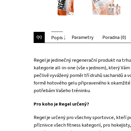
Parametry
Poradna (0)
Popis
Regel je jedinečný regenerační produkt na trhu 
kategorie all-in-one (vše v jednom), který Vá
pečlivě vyvážený poměr tří druhů sacharidů a v
formě hotového gelu připraveného k okamžité k
potřebám Vašeho tréninku.
Pro koho je Regel určený?
Regel je určený pro všechny sportovce, kteří po
příznivce všech fitness kategorií, pro hokejist