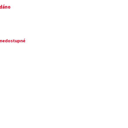
odáno
ě nedostupné