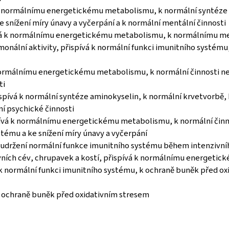
á k normálnímu energetickému metabolismu, k normální syntéz
 snížení míry únavy a vyčerpání a k normální mentální činnosti
pívá k normálnímu energetickému metabolismu, k normálnímu me
monální aktivity, přispívá k normální funkci imunitního systému,
k normálnímu energetickému metabolismu, k normální činnosti 
ti
řispívá k normální syntéze aminokyselin, k normální krvetvorbě,
ní psychické činnosti
spívá k normálnímu energetickému metabolismu, k normální činn
stému a ke snížení míry únavy a vyčerpání
 k udržení normální funkce imunitního systému během intenzivn
vních cév, chrupavek a kostí, přispívá k normálnímu energetic
 k normální funkci imunitního systému, k ochraně buněk před oxi
 k ochraně buněk před oxidativním stresem