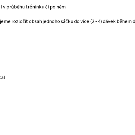
el v průběhu tréninku či po něm
čujeme rozložit obsah jednoho sáčku do více (2 - 4) dávek běh
cal