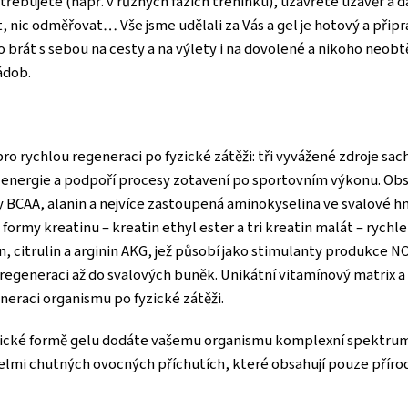
řebujete (např. v různých fázích tréninku), uzavřete uzávěr a da
t, nic odměřovat… Vše jsme udělali za Vás a gel je hotový a př
 brát s sebou na cesty a na výlety i na dovolené a nikoho neob
ádob.
o rychlou regeneraci po fyzické zátěži: tři vyvážené zdroje sac
k energie a podpoří procesy zotavení po sportovním výkonu. Obs
BCAA, alanin a nejvíce zastoupená aminokyselina ve svalové hmo
ě formy kreatinu – kreatin ethyl ester a tri kreatin malát – rychl
n, citrulin a arginin AKG, jež působí jako stimulanty produkce 
o regeneraci až do svalových buněk. Unikátní vitamínový matrix
eraci organismu po fyzické zátěži.
cké formě gelu dodáte vašemu organismu komplexní spektrum lá
elmi chutných ovocných příchutích, které obsahují pouze přírod