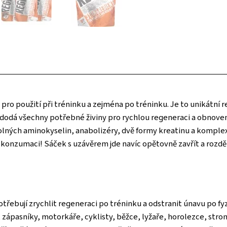
pro použití při tréninku a zejména po tréninku. Je to unikátní 
m dodá všechny potřebné živiny pro rychlou regeneraci a obnove
olných aminokyselin, anabolizéry, dvě formy kreatinu a komplex 
onzumaci! Sáček s uzávěrem jde navíc opětovně zavřít a rozděl
třebují zrychlit regeneraci po tréninku a odstranit únavu po fy
y, zápasníky, motorkáře, cyklisty, běžce, lyžaře, horolezce, str