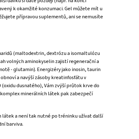
lší dávku si dáte později (např. na konci
ipravený k okamžité konzumaci. Gel můžete mít u
těžujete přípravou suplementů, ani se nemusíte
haridů (maltodextrin, dextrózu a isomaltulózu
ah volných aminokyselin zajistí regenerační a
tě - glutamin). Energizéry jako inosin, taurin
e obnoví a navýší zásoby kreatinfosfátu v
NO (oxidu dusnatého), Vám zvýší průtok krve do
 a komplex minerálních látek pak zabezpečí
tek a není tak nutné po tréninku užívat další
ní barviva.