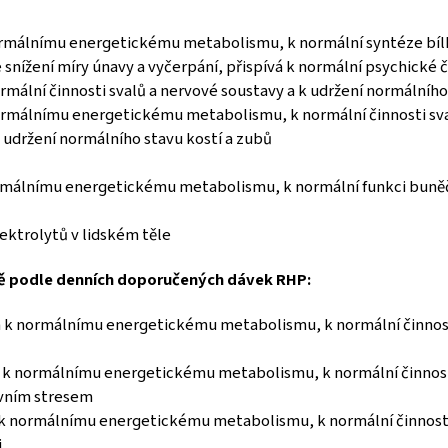
normálnímu energetickému metabolismu, k normální syntéze bílk
 snížení míry únavy a vyčerpání, přispívá k normální psychické č
normální činnosti svalů a nervové soustavy a k udržení normálníh
normálnímu energetickému metabolismu, k normální činnosti sva
o udržení normálního stavu kostí a zubů
 normálnímu energetickému metabolismu, k normální funkci bun
elektrolytů v lidském těle
sně podle denních doporučených dávek RHP:
vá k normálnímu energetickému metabolismu, k normální činnosti
vá k normálnímu energetickému metabolismu, k normální činnosti
ivním stresem
á k normálnímu energetickému metabolismu, k normální činnosti
i