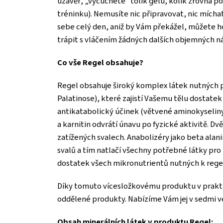
uzávěr, „vycucnete“ tolik gelu, kolik zrovna pot
tréninku). Nemusíte nic připravovat, nic mícha
sebe celý den, aniž by Vám překážel, můžete ho
trápit s vláčením žádných dalších objemných n
Co vše Regel obsahuje?
Regel obsahuje široký komplex látek nutných pr
Palatinose), které zajistí Vašemu tělu dostate
antikatabolický účinek (větvené aminokyseliny 
a karnitin odvrátí únavu po fyzické aktivitě. Dv
zatížených svalech. Anabolizéry jako beta alani
svalů a tím natlačí všechny potřebné látky pr
dostatek všech mikronutrientů nutných k regen
Díky tomuto vícesložkovému produktu v prakti
oddělené produkty. Nabízíme Vám jej v sedmi v
Obsah minerálních látek v produktu Regel: