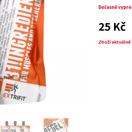
Dočasně vypr
25 Kč
Zboží aktuáln