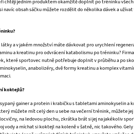
teří chtějí jedním produktem okamžitě doplnit po tréninku všechn
i navíc obsah sáčku můžete rozdělit do několika dávek a užívat 
éninku?
y látky a v jakém množství máte dávkovat pro urychlení regenera
minu a kreatinu pro odvrácení katabolismu po tréninku? Firma E
, které sportovec nutně potřebuje doplnit v průběhu a po sko
minokyselin, anabolizéry, dvě formy kreatinu a komplex vitamín
maci.
í koktejlů?
dsypaný gainer a protein i krabičku s tabletami aminokyselin a 
rý můžete mít celý den u sebe na večerní trénink, můžete jej voz
locvičny, na ledovou plochu, zkrátka brát si jej na jakékoliv sp
j vody a míchat si koktejl na koleně v šatně, nic takového. Gely 