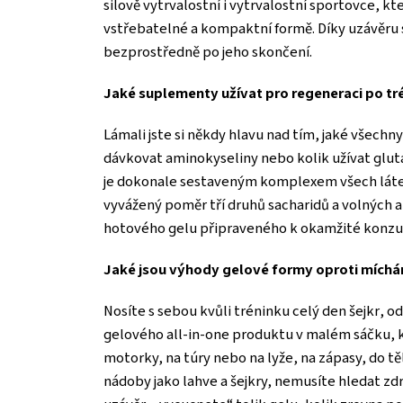
silově vytrvalostní i vytrvalostní sportovce, k
vstřebatelné a kompaktní formě. Díky uzávěru s
bezprostředně po jeho skončení.
Jaké suplementy užívat pro regeneraci po tr
Lámali jste si někdy hlavu nad tím, jaké všechn
dávkovat aminokyseliny nebo kolik užívat gluta
je dokonale sestaveným komplexem všech látek
vyvážený poměr tří druhů sacharidů a volných a
hotového gelu připraveného k okamžité konzu
Jaké jsou výhody gelové formy oproti míchán
Nosíte s sebou kvůli tréninku celý den šejkr, o
gelového all-in-one produktu v malém sáčku, kte
motorky, na túry nebo na lyže, na zápasy, do tě
nádoby jako lahve a šejkry, nemusíte hledat zdro