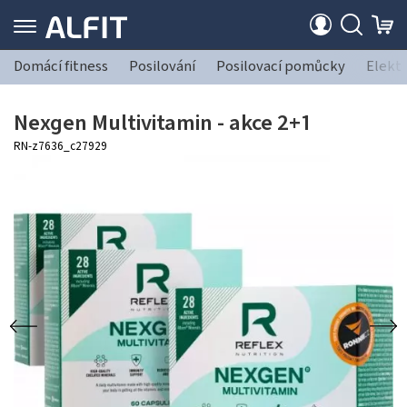
Domácí fitness
Posilování
Posilovací pomůcky
Elekt
Nexgen Multivitamin - akce 2+1
RN-z7636_c27929