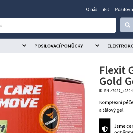
O nás
iFit
Posilovn
POSILOVACÍ POMŮCKY
ELEKTROK
Flexit 
Gold G
ID: RN-z7087_c250
Komplexní péče 
a tělový gel.
Jsme cer
odběrat