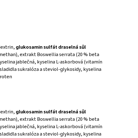
dextrin,
glukosamin sulfát draselná sůl
methan), extrakt Boswellia serrata (20 % beta
yselina jablečná, kyselina L-askorbová (vitamín
ladidla sukralóza a steviol-glykosidy, kyselina
aroten
dextrin,
glukosamin sulfát draselná sůl
methan), extrakt Boswellia serrata (20 % beta
yselina jablečná, kyselina L-askorbová (vitamín
ladidla sukralóza a steviol-glykosidy, kyselina