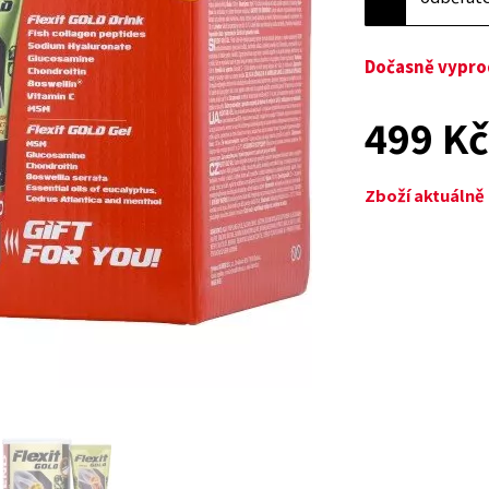
Dočasně vypr
499 K
Zboží aktuáln