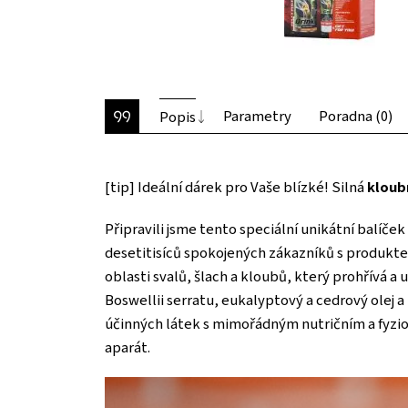
Parametry
Poradna (0)
Popis
[tip] Ideální dárek pro Vaše blízké! Silná
kloub
Připravili jsme tento speciální unikátní balíče
desetitisíců spokojených zákazníků s produktem
oblasti svalů, šlach a kloubů, který prohřívá
Boswellii serratu, eukalyptový a cedrový olej a
účinných látek s mimořádným nutričním a fyzio
aparát.