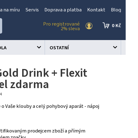
a na míru
Servis
Doprava a platba
Kontakt
Blog
Pro registrované
0 Kč
2% sleva
OLA
OSTATNÍ
Gold Drink + Flexit
el zdarma
44
o Vaše klouby a celý pohybový aparát - nápoj
tifikovaným prodejcem zboží a přímým
elem značky.