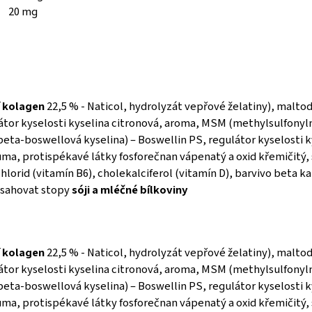
20 mg
 kolagen
22,5 % - Naticol, hydrolyzát vepřové želatiny), malto
ulátor kyselosti kyselina citronová, aroma, MSM (methylsulfonyl
eta-boswellová kyselina) – Boswellin PS, regulátor kyselosti k
uma, protispékavé látky fosforečnan vápenatý a oxid křemičitý, s
hlorid (vitamín B6), cholekalciferol (vitamín D), barvivo beta k
bsahovat stopy
sóji a mléčné bílkoviny
 kolagen
22,5 % - Naticol, hydrolyzát vepřové želatiny), malto
ulátor kyselosti kyselina citronová, aroma, MSM (methylsulfonyl
eta-boswellová kyselina) – Boswellin PS, regulátor kyselosti k
uma, protispékavé látky fosforečnan vápenatý a oxid křemičitý, s