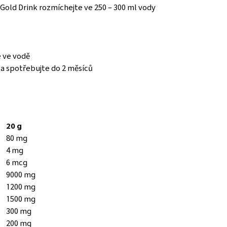
Gold Drink rozmíchejte ve 250 – 300 ml vody
 ve vodě
C a spotřebujte do 2 měsíců
20 g
80 mg
4 mg
6 mcg
9000 mg
1200 mg
1500 mg
300 mg
200 mg