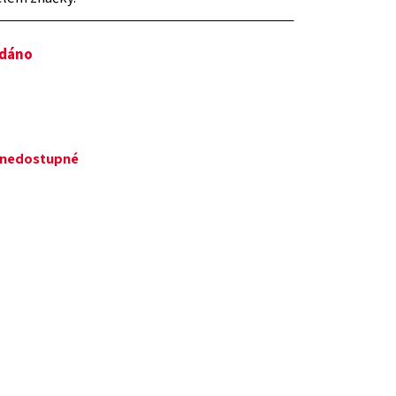
odáno
č
ě nedostupné