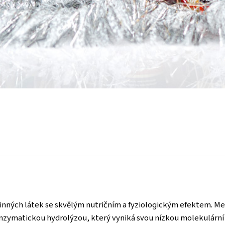
nných látek se skvělým nutričním a fyziologickým efektem. Mezi
zymatickou hydrolýzou, který vyniká svou nízkou molekulární h