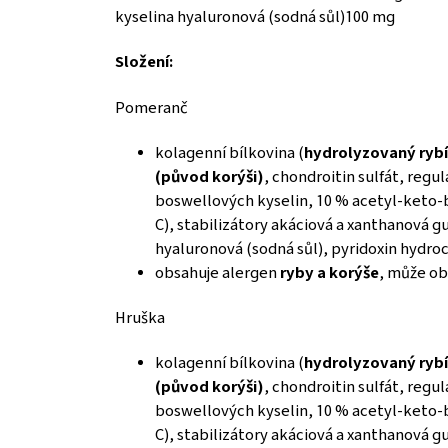
kyselina hyaluronová (sodná sůl)
100 mg
Složení:
Pomeranč
kolagenní bílkovina (
hydrolyzovaný rybí
(původ korýši)
, chondroitin sulfát, reg
boswellových kyselin, 10 % acetyl-keto-b
C), stabilizátory akáciová a xanthanová g
hyaluronová (sodná sůl), pyridoxin hydroc
obsahuje alergen
ryby a korýše
, může o
Hruška
kolagenní bílkovina (
hydrolyzovaný rybí
(původ korýši)
, chondroitin sulfát, reg
boswellových kyselin, 10 % acetyl-keto-b
C), stabilizátory akáciová a xanthanová g