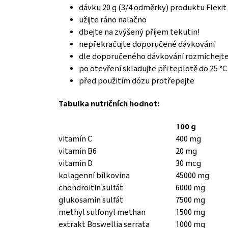
dávku 20 g (3/4 odměrky) produktu Flexit 
užijte ráno nalačno
dbejte na zvýšený příjem tekutin!
nepřekračujte doporučené dávkování
dle doporučeného dávkování rozmíchejte
po otevření skladujte při teplotě do 25 °
před použitím dózu protřepejte
Tabulka nutričních hodnot:
100 g
vitamín C
400 mg
vitamín B6
20 mg
vitamín D
30 mcg
kolagenní bílkovina
45000 mg
chondroitin sulfát
6000 mg
glukosamin sulfát
7500 mg
methyl sulfonyl methan
1500 mg
extrakt Boswellia serrata
1000 mg