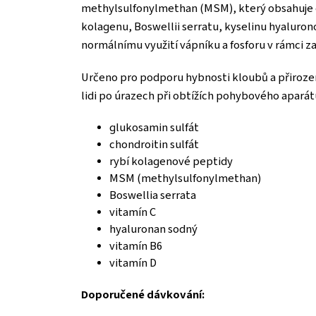
methylsulfonylmethan (MSM), který obsahuje org
kolagenu, Boswellii serratu, kyselinu hyaluron
normálnímu využití vápníku a fosforu v rámci za
Určeno pro podporu hybnosti kloubů a přirozené
lidi po úrazech při obtížích pohybového aparát
glukosamin sulfát
chondroitin sulfát
rybí kolagenové peptidy
MSM (methylsulfonylmethan)
Boswellia serrata
vitamín C
hyaluronan sodný
vitamín B6
vitamín D
Doporučené dávkování: