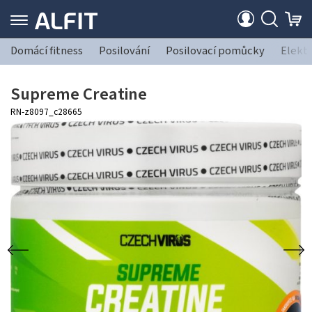
Domácí fitness
Posilování
Posilovací pomůcky
Elekt
Supreme Creatine
RN-z8097_c28665