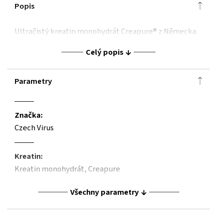
Popis
Ultračistý kreatin monohydrát Creapure® z Německa.
Celý popis
Parametry
Značka:
Czech Virus
Kreatin:
Kreatin monohydrát,
Creapure
Všechny parametry