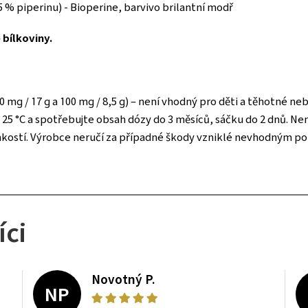
 % piperinu) - Bioperine, barvivo brilantní modř
bílkoviny.
0 mg / 17 g a 100 mg / 8,5 g) – není vhodný pro děti a těhotné n
o 25 °C a spotřebujte obsah dózy do 3 měsíců, sáčku do 2 dnů. N
hkostí. Výrobce neručí za případné škody vzniklé nevhodným po
íci
Novotný P.
NP