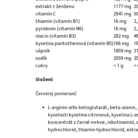
extrakt z ženšenu
1177 mg
2
vitamín C
2941 mg
5
thiamin (vitamín B1)
16 mg
2
pyridoxin (vitamín B6)
16 mg
2
niacin (vitamín B3)
282 mg
4
kyselina pantothenová (vitamín B5)
106 mg
1
vápník
1859 mg
3
sodík
2059 mg
3
cukry
< 1 g
< 
Složení:
Červený pomeranč
L-arginin-alfa-ketoglutarát, beta-alanin,
kyselosti kyselina citronová, kyselina L-a
koncentrát z černé mrkve, nikotinamid, s
hydrochlorid, thiamin hydrochlorid, extr