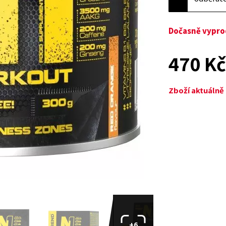
Dočasně vypr
470 K
Zboží aktuáln
+6