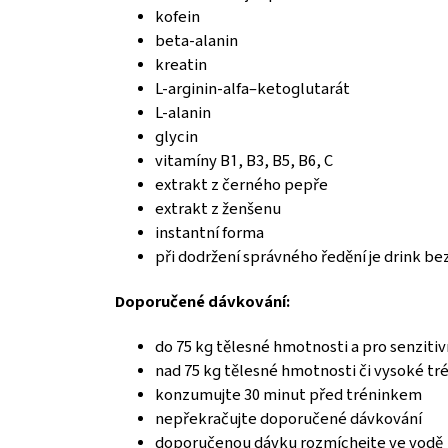
kofein
beta-alanin
kreatin
L-arginin-alfa–ketoglutarát
L-alanin
glycin
vitamíny B1, B3, B5, B6, C
extrakt z černého pepře
extrakt z ženšenu
instantní forma
při dodržení správného ředění je drink be
Doporučené dávkování:
do 75 kg tělesné hmotnosti a pro senzit
nad 75 kg tělesné hmotnosti či vysoké tr
konzumujte 30 minut před tréninkem
nepřekračujte doporučené dávkování
doporučenou dávku rozmíchejte ve vodě