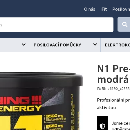
O nás
iFit
Posilovn
POSILOVACÍ POMŮCKY
ELEKTROK
N1 Pre
modrá
ID: RN-z6190_c293
Profesionální p
aktivitou.
Jsme cer
odběrat