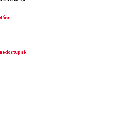
odáno
č
ě nedostupné