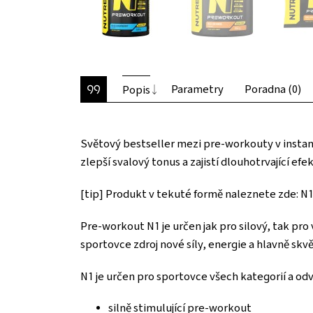
Parametry
Poradna (0)
Popis
Světový bestseller mezi pre-workouty v instant
zlepší svalový tonus a zajistí dlouhotrvající ef
[tip] Produkt v tekuté formě naleznete zde: N
Pre-workout N1 je určen jak pro silový, tak pro
sportovce zdroj nové síly, energie a hlavně sk
N1 je určen pro sportovce všech kategorií a odv
silně stimulující pre-workout