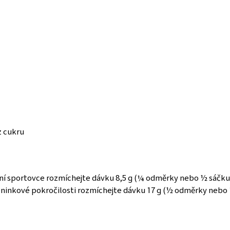
z cukru
ivní sportovce rozmíchejte dávku 8,5 g (¼ odměrky nebo ½ sáčk
éninkové pokročilosti rozmíchejte dávku 17 g (½ odměrky nebo 