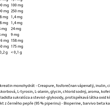
00 mg
100 mg
00 mg
250 mg
,8 mg
1,4 mg
,8 mg
1,4 mg
8 mg
24 mg
8 mg
9 mg
16 mg
158 mg
50 mg
175 mg
0,2 g
< 0,1 g
 kreatin monohydrát - Creapure, fosforečnan vápenatý, inulin, ci
skorbová, L-tyrosin, L-alanin, glycin, chlorid sodný, aroma, kofe
ladidla sukralóza a steviol-glykosidy, protispékavá látka oxid 
akt z černého pepře (95 % piperinu) - Bioperine, barvivo beta k