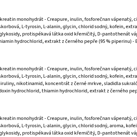
 kreatin monohydrát - Creapure, inulin, fosforečnan vápenatý, ci
skorbová, L-tyrosin, L-alanin, glycin, chlorid sodný, kofein, ext
-glykosidy, protispékavá látka oxid křemičitý, D-pantothenát vá
hiamin hydrochlorid, extrakt z černého pepře (95 % piperinu) - 
 kreatin monohydrát - Creapure, inulin, fosforečnan vápenatý, ci
skorbová, L-tyrosin, L-alanin, glycin, chlorid sodný, kofein, ex
ruliny, nikotinamid, koncentrát z černé mrkve, sladidla sukraló
oxin hydrochlorid, thiamin hydrochlorid, extrakt z černého pep
 kreatin monohydrát - Creapure, inulin, fosforečnan vápenatý, ci
skorbová, L-tyrosin, L-alanin, glycin, chlorid sodný, aroma, kofe
-glykosidy, protispékavá látka oxid křemičitý, D-pantothenát v