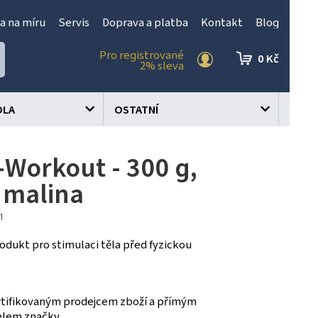
a na míru
Servis
Doprava a platba
Kontakt
Blog
Pro registrované
0 Kč
2% sleva
OLA
OSTATNÍ
-Workout - 300 g,
 malina
31
rodukt pro stimulaci těla před fyzickou
tifikovaným prodejcem zboží a přímým
elem značky.