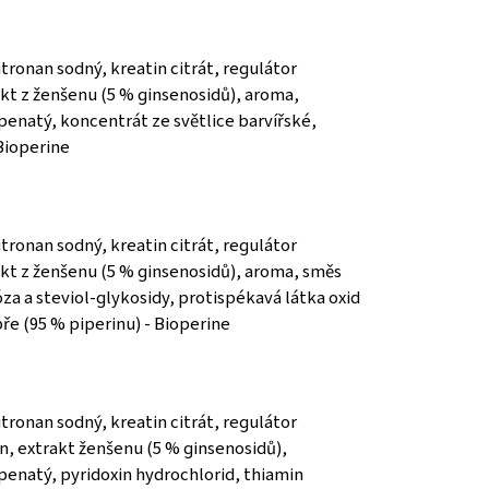
tronan sodný, kreatin citrát, regulátor
rakt z ženšenu (5 % ginsenosidů), aroma,
penatý, koncentrát ze světlice barvířské,
Bioperine
tronan sodný, kreatin citrát, regulátor
trakt z ženšenu (5 % ginsenosidů), aroma, směs
za a steviol-glykosidy, protispékavá látka oxid
ře (95 % piperinu) - Bioperine
tronan sodný, kreatin citrát, regulátor
in, extrakt ženšenu (5 % ginsenosidů),
ápenatý, pyridoxin hydrochlorid, thiamin