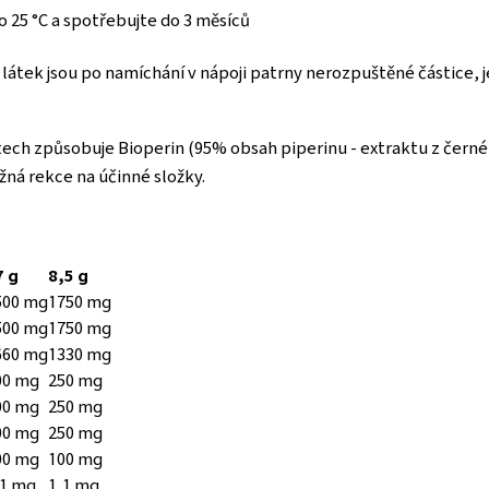
o 25 °C a spotřebujte do 3 měsíců
átek jsou po namíchání v nápoji patrny nerozpuštěné částice, je
tech způsobuje Bioperin (95% obsah piperinu - extraktu z černé
žná rekce na účinné složky.
7 g
8,5 g
500 mg
1750 mg
500 mg
1750 mg
660 mg
1330 mg
00 mg
250 mg
00 mg
250 mg
00 mg
250 mg
00 mg
100 mg
,1 mg
1,1 mg