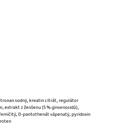
tronan sodný, kreatin citrát, regulátor
in, extrakt z ženšenu (5 % ginsenosidů),
křemičitý, D-pantothenát vápenatý, pyridoxin
aroten