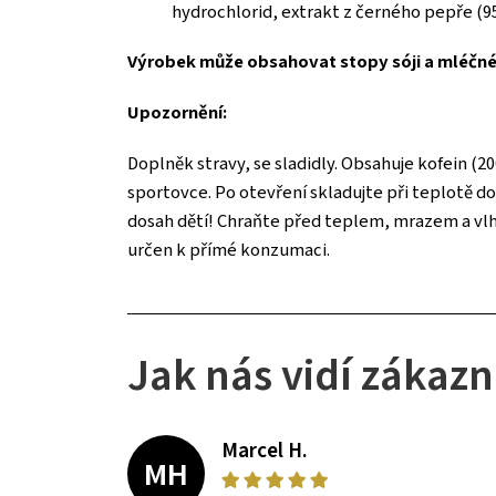
hydrochlorid, extrakt z černého pepře (95
Výrobek může obsahovat stopy sóji a mléčné 
Upozornění:
Doplněk stravy, se sladidly. Obsahuje kofein (20
sportovce. Po otevření skladujte při teplotě d
dosah dětí! Chraňte před teplem, mrazem a vl
určen k přímé konzumaci.
Jak nás vidí zákazn
Marcel H.
MH