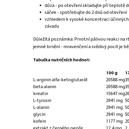
dóza - po otevření skladujte při teplotě d
sáček - spotřebujte do 2 dnů od otevření
vzhledem k vysoké koncentraci účinných l
závadu
Důležitá poznámka: Prvotní pálivou reakci na r
jemné brnění - mravenčení a svědivý pocit je bě
Tabulka nutričních hodnot:
100 g
1
L-arginin alfa-ketoglutarát
20588 mg
3
beta alanin
20588 mg
3
kreatin
15647 mg
2
L-tyrosin
2941 mg
5
L-alanin
2941 mg
5
glycin
2941 mg
5
kofein
1177 mg
2
extrakt z černého pepře
12,4 mg
2