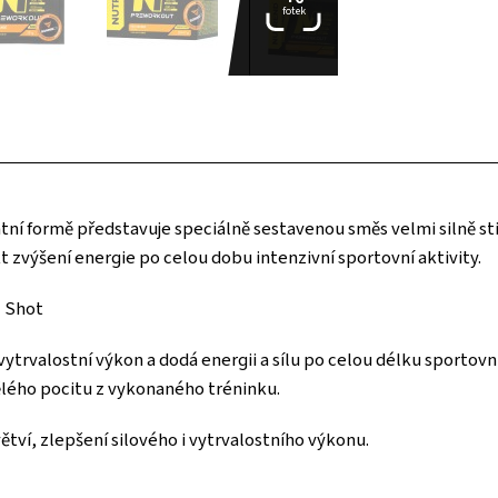
fotek
ní formě představuje speciálně sestavenou směs velmi silně sti
ekt zvýšení energie po celou dobu intenzivní sportovní aktivity.
1 Shot
 vytrvalostní výkon a dodá energii a sílu po celou délku sportovn
vělého pocitu z vykonaného tréninku.
ětví, zlepšení silového i vytrvalostního výkonu.