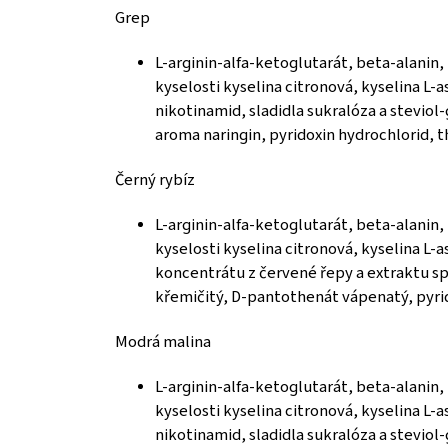
Grep
L-arginin-alfa-ketoglutarát, beta-alanin,
kyselosti kyselina citronová, kyselina L-a
nikotinamid, sladidla sukralóza a steviol
aroma naringin, pyridoxin hydrochlorid, t
Černý rybíz
L-arginin-alfa-ketoglutarát, beta-alanin,
kyselosti kyselina citronová, kyselina L-a
koncentrátu z červené řepy a extraktu spi
křemičitý, D-pantothenát vápenatý, pyrid
Modrá malina
L-arginin-alfa-ketoglutarát, beta-alanin,
kyselosti kyselina citronová, kyselina L-a
nikotinamid, sladidla sukralóza a steviol