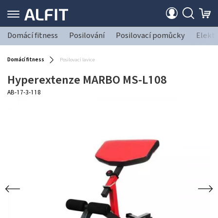
Domácí fitness
Posilování
Posilovací pomůcky
Elekt
Domácí fitness
Posilovací lavice
Hyperextenze MARBO MS-L108
AB-17-3-118