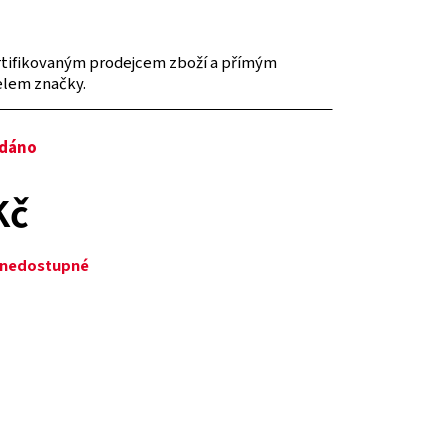
tifikovaným prodejcem zboží a přímým
elem značky.
odáno
Kč
ě nedostupné