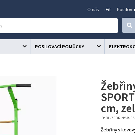
O nás
iFit
Posilovn
POSILOVACÍ POMŮCKY
ELEKTROK
Žebřin
SPORTT
cm, ze
ID: RL-ZEBRINY-B-06
Žebřiny s kovov