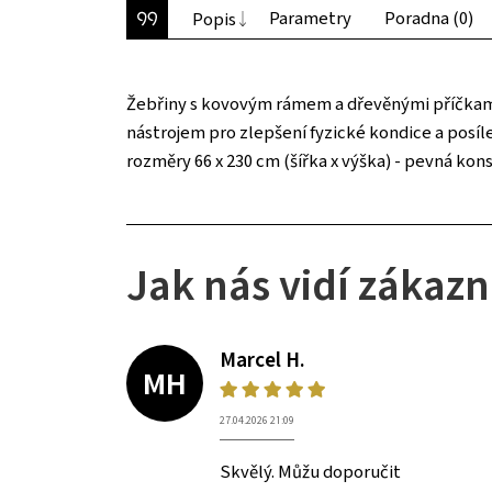
Parametry
Poradna (0)
Popis
Žebřiny s kovovým rámem a dřevěnými příčkami,
nástrojem pro zlepšení fyzické kondice a posíle
rozměry 66 x 230 cm (šířka x výška) - pevná kon
Jak nás vidí zákazn
Marcel H.
MH
27.04.2026 21:09
Skvělý. Můžu doporučit