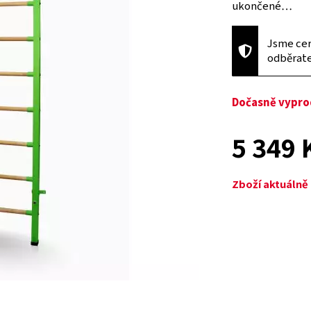
ukončené…
Jsme cer
odběrat
Dočasně vypr
5 349 
Zboží aktuáln