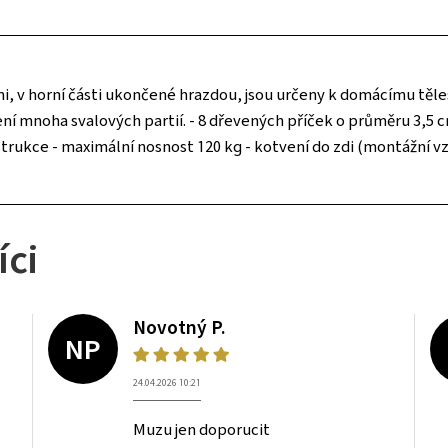
 v horní části ukončené hrazdou, jsou určeny k domácímu těles
ní mnoha svalových partií. - 8 dřevených příček o průměru 3,5 cm
strukce - maximální nosnost 120 kg - kotvení do zdi (montážní v
íci
Novotný P.
NP
24.04.2026 10:21
Muzu jen doporucit