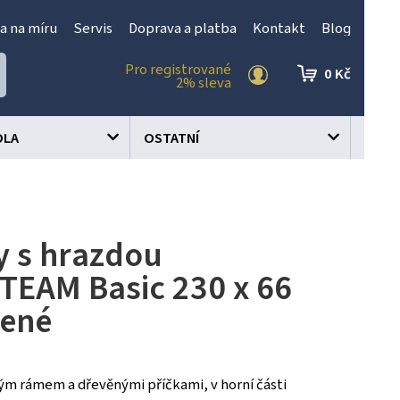
a na míru
Servis
Doprava a platba
Kontakt
Blog
Pro registrované
0 Kč
2% sleva
OLA
OSTATNÍ
y s hrazdou
EAM Basic 230 x 66
lené
ým rámem a dřevěnými příčkami, v horní části