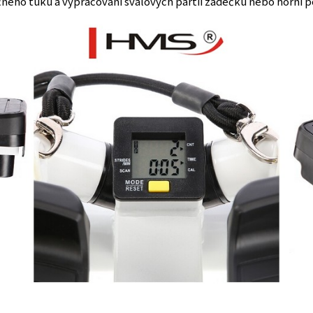
ného tuku a vypracování svalových partií zadečku nebo horní po