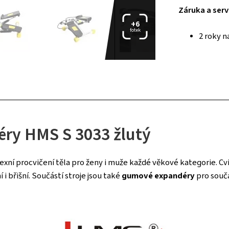
Záruka a serv
+6
fotek
2 roky n
éry HMS S 3033 žlutý
xní procvičení těla pro ženy i muže každé věkové kategorie. Cv
 i břišní. Součástí stroje jsou také
gumové expandéry
pro souča