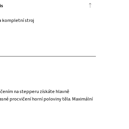
is
a kompletní stroj
ičením na stepperu získáte hlavně
sné procvičení horní poloviny těla. Maximální