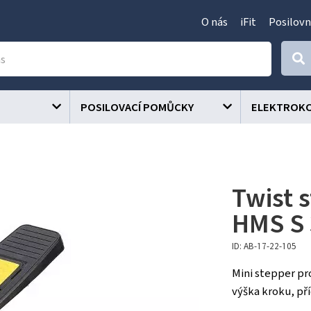
O nás
iFit
Posilovn
POSILOVACÍ POMŮCKY
ELEKTROK
Twist 
HMS S 
ID: AB-17-22-105
Mini stepper pr
výška kroku, př