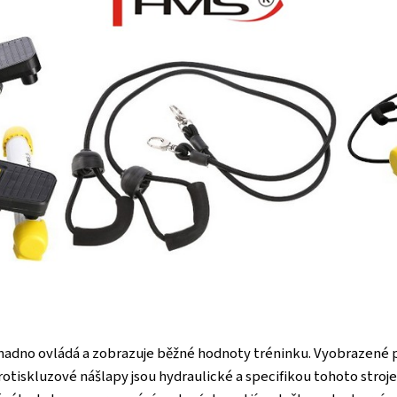
snadno ovládá a zobrazuje běžné hodnoty tréninku. Vyobrazené pa
Protiskluzové nášlapy jsou hydraulické a specifikou tohoto stroj