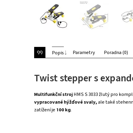
Parametry
Poradna (0)
Popis
Twist stepper s expand
Multifunkční stroj
HMS S 3033 žlutý pro komple
vypracované hýžďové svaly,
ale také stehenní
zatížení je
100 kg
.