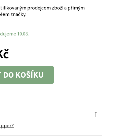
tifikovaným prodejcem zboží a přímým
elem značky.
dujeme 10.08.
Kč
T DO KOŠÍKU
epper?