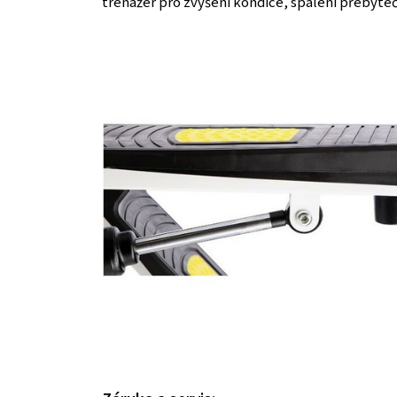
trenažer pro zvýšení kondice, spálení přebyteč