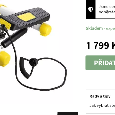
Jsme cer
odběrat
Skladem
- expe
1 799 
PŘIDA
Rady a tipy
Jak vybrat st