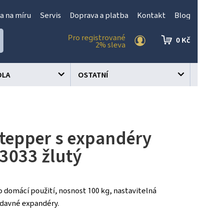
a na míru
Servis
Doprava a platba
Kontakt
Blog
Pro registrované
0 Kč
2% sleva
OLA
OSTATNÍ
stepper s expandéry
3033 žlutý
o domácí použití, nosnost 100 kg, nastavitelná
ídavné expandéry.