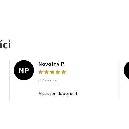
íci
Novotný P.
NP
24.04.2026 10:21
Muzu jen doporucit