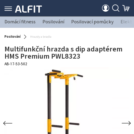
Domácí fitness
Posilování
Posilovací pomůcky
Elekt
Posilování
Hrazdy a bradla
Multifunkční hrazda s dip adaptérem
HMS Premium PWL8323
AB-17-53-502