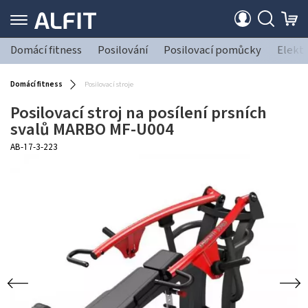
Domácí fitness
Posilování
Posilovací pomůcky
Elekt
Domácí fitness
Posilovací stroje
Posilovací stroj na posílení prsních
svalů MARBO MF-U004
AB-17-3-223